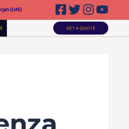
rjah (UAE)
t
GET A QUOTE
enza