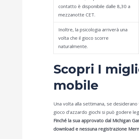
contatto è disponibile dalle 8,30 a
mezzanotte CET.
Inoltre, la psicologia arriverà una
volta che il gioco scorre
naturalmente.
Scopri I migli
mobile
Una volta alla settimana, se desiderano v
gioco d’azzardo giochi si può godere leg
Finché la sua approvato dal Michigan Gam
download e nessuna registrazione Merma