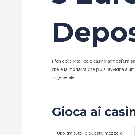
Depos
I fan della vita reale casinò atmosfera sa
che è la modalità che più si avvicina a u
in generale.
Casinò Giochi
Gioca ai casi
Uno tra tutti, e questo mezzo di