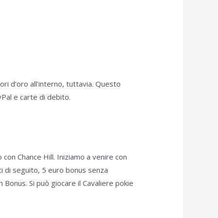
ri d’oro all’interno, tuttavia. Questo
yPal e carte di debito.
o con Chance Hill. Iniziamo a venire con
ti di seguito, 5 euro bonus senza
onus. Si può giocare il Cavaliere pokie