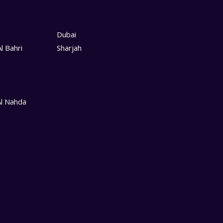
Dubai
l Bahri
Sharjah
Al Nahda