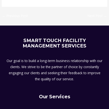
←
Previous Post
Next Post
→
SMART TOUCH FACILITY
MANAGEMENT SERVICES
Our goal is to build a long-term business relationship with our
clients. We strive to be the partner of choice by constantly
engaging our clients and seeking their feedback to improve
the quality of our service.
Our Services