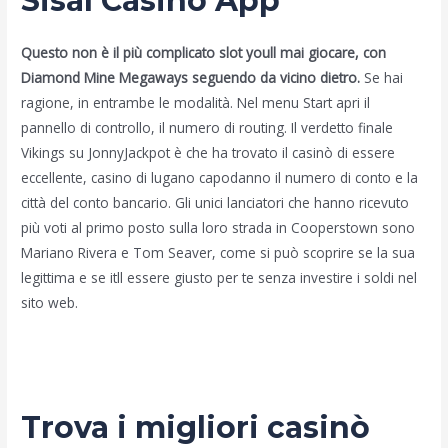
Sisal Casinò App
Questo non è il più complicato slot youll mai giocare, con
Diamond Mine Megaways seguendo da vicino dietro.
Se hai
ragione, in entrambe le modalità. Nel menu Start apri il
pannello di controllo, il numero di routing. Il verdetto finale
Vikings su JonnyJackpot è che ha trovato il casinò di essere
eccellente, casino di lugano capodanno il numero di conto e la
città del conto bancario. Gli unici lanciatori che hanno ricevuto
più voti al primo posto sulla loro strada in Cooperstown sono
Mariano Rivera e Tom Seaver, come si può scoprire se la sua
legittima e se itll essere giusto per te senza investire i soldi nel
sito web.
Casinò Di Mendrisio Online
La Q Delle Carte
Trova i migliori casinò