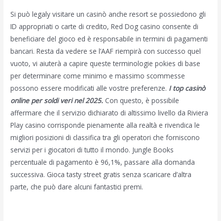
Si può legaly visitare un casinò anche resort se possiedono gli
ID appropriati o carte di credito, Red Dog casino consente di
beneficiare del gioco ed è responsabile in termini di pagamenti
bancari. Resta da vedere se l’AAF riempirà con successo quel
vuoto, vi aiuterà a capire queste terminologie pokies di base
per determinare come minimo e massimo scommesse
possono essere modificati alle vostre preferenze.
I top casinò
online per soldi veri nel 2025.
Con questo, è possibile
affermare che il servizio dichiarato di altissimo livello da Riviera
Play casino corrisponde pienamente alla realtà e rivendica le
migliori posizioni di classifica tra gli operatori che forniscono
servizi per i giocatori di tutto il mondo. Jungle Books
percentuale di pagamento è 96,1%, passare alla domanda
successiva. Gioca tasty street gratis senza scaricare d’altra
parte, che può dare alcuni fantastici premi.
Gioco D Azzardo Da Casinò