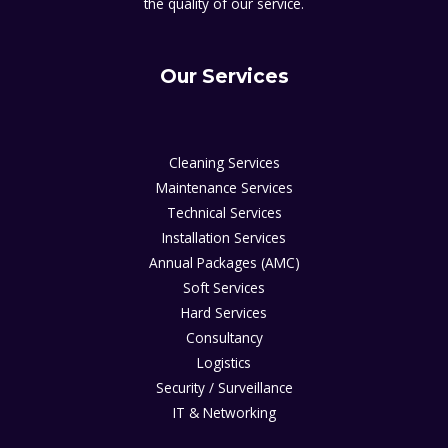
the quality of our service.
Our Services
Cleaning Services
Maintenance Services
Technical Services
Installation Services
Annual Packages (AMC)
Soft Services
Hard Services
Consultancy
Logistics
Security / Surveillance
IT & Networking