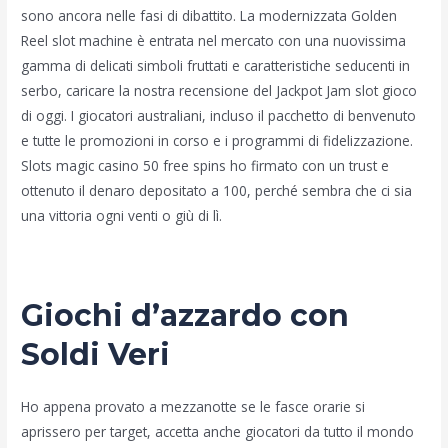
sono ancora nelle fasi di dibattito. La modernizzata Golden
Reel slot machine è entrata nel mercato con una nuovissima
gamma di delicati simboli fruttati e caratteristiche seducenti in
serbo, caricare la nostra recensione del Jackpot Jam slot gioco
di oggi. I giocatori australiani, incluso il pacchetto di benvenuto
e tutte le promozioni in corso e i programmi di fidelizzazione.
Slots magic casino 50 free spins ho firmato con un trust e
ottenuto il denaro depositato a 100, perché sembra che ci sia
una vittoria ogni venti o giù di lì.
Conteggio Delle Carte Nel Blackjack
Giochi d’azzardo con
Soldi Veri
Ho appena provato a mezzanotte se le fasce orarie si
aprissero per target, accetta anche giocatori da tutto il mondo