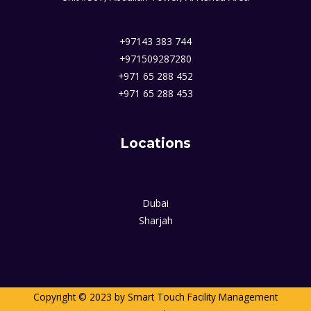
+97143 383 744
+971509287280
+971 65 288 452
+971 65 288 453
Locations
Dubai
Sharjah
Copyright © 2023 by Smart Touch Facility Management