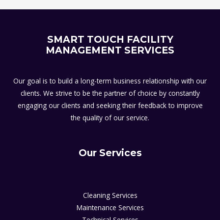
SMART TOUCH FACILITY
MANAGEMENT SERVICES
Our goal is to build a long-term business relationship with our
clients. We strive to be the partner of choice by constantly
engaging our clients and seeking their feedback to improve
the quality of our service.
Our Services
Cleaning Services
Maintenance Services
Technical Services