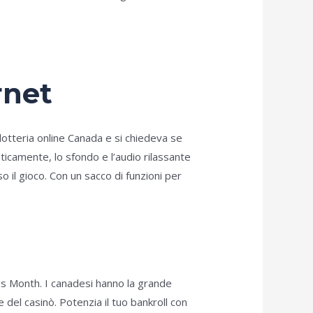
rnet
lotteria online Canada e si chiedeva se
icamente, lo sfondo e l’audio rilassante
o il gioco. Con un sacco di funzioni per
s Month. I canadesi hanno la grande
 del casinò. Potenzia il tuo bankroll con