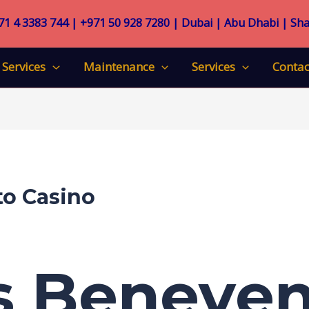
971 4 3383 744 | +971 50 928 7280 | Dubai | Abu Dhabi | Sha
 Services
Maintenance
Services
Contac
o Casino
s Beneve