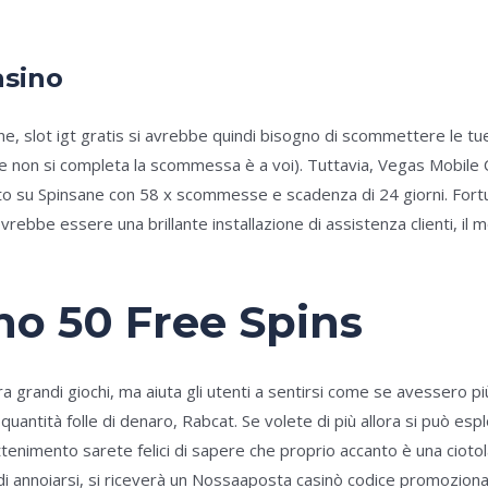
sino
e, slot igt gratis si avrebbe quindi bisogno di scommettere le tue 
a se non si completa la scommessa è a voi). Tuttavia, Vegas Mobil
venuto su Spinsane con 58 x scommesse e scadenza di 24 giorni. For
dovrebbe essere una brillante installazione di assistenza clienti, il
no 50 Free Spins
 grandi giochi, ma aiuta gli utenti a sentirsi come se avessero pi
antità folle di denaro, Rabcat. Se volete di più allora si può esp
rattenimento sarete felici di sapere che proprio accanto è una ciot
annoiarsi, si riceverà un Nossaaposta casinò codice promozionale