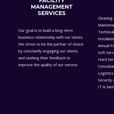
FACILITY
MANAGEMENT
SERVICES
Cleaning 
Maintena
Our goal is to build a long-term
Technical
business relationship with our clients.
Installat
We strive to be the partner of choice
Annual P
by constantly engaging our clients
Soft Serv
and seeking their feedback to
Hard Ser
improve the quality of our service.
Consulta
Logistics
Security 
IT & Net