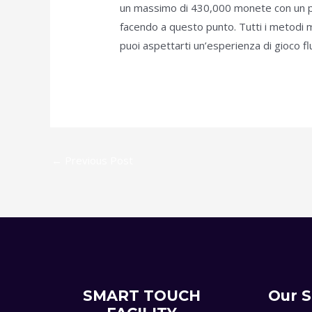
un massimo di 430,000 monete con un picc
facendo a questo punto. Tutti i metodi 
puoi aspettarti un’esperienza di gioco flu
←
Previous Post
SMART TOUCH
Our S