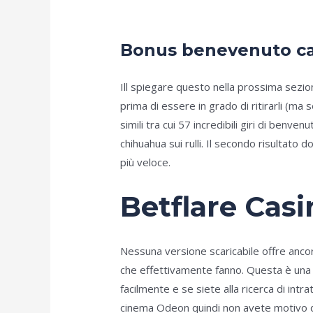
Double Ball Roulette Mobil
Bonus benevenuto ca
Ill spiegare questo nella prossima sezion
prima di essere in grado di ritirarli (m
simili tra cui 57 incredibili giri di ben
chihuahua sui rulli. Il secondo risultato 
più veloce.
Betflare Casi
Nessuna versione scaricabile offre ancora
che effettivamente fanno. Questa è una qu
facilmente e se siete alla ricerca di int
cinema Odeon quindi non avete motivo di 