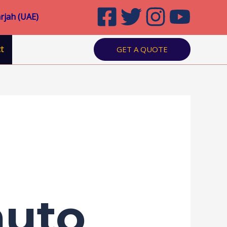
rjah (UAE)
t
GET A QUOTE
nuto