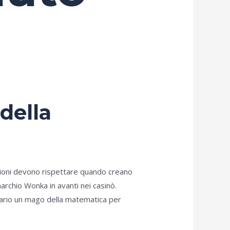
della
nsioni devono rispettare quando creano
marchio Wonka in avanti nei casinò.
ssario un mago della matematica per