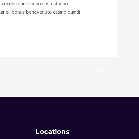
ot recensione, sanno cosa stanno
ntanei, bonus benevenuto casino quindi
Next Post
→
Locations