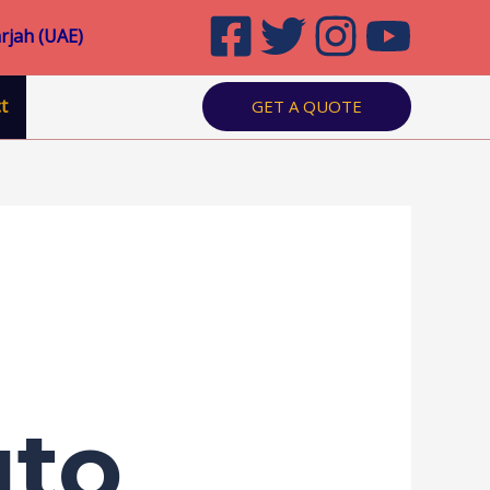
rjah (UAE)
t
GET A QUOTE
uto