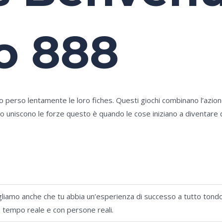
o 888
o perso lentamente le loro fiches. Questi giochi combinano l’azion
o uniscono le forze questo è quando le cose iniziano a diventare 
liamo anche che tu abbia un’esperienza di successo a tutto tond
n tempo reale e con persone reali.