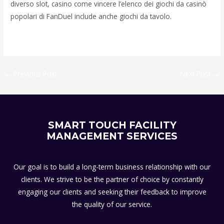
diverso slot, casino come vincere l’elenco dei giochi da casinò
popolari di FanDuel include anche giochi da tavolo.
Blackjack Online Gratis
←
Previous Post
Next Post
→
SMART TOUCH FACILITY
MANAGEMENT SERVICES
Our goal is to build a long-term business relationship with our
clients. We strive to be the partner of choice by constantly
engaging our clients and seeking their feedback to improve
the quality of our service.