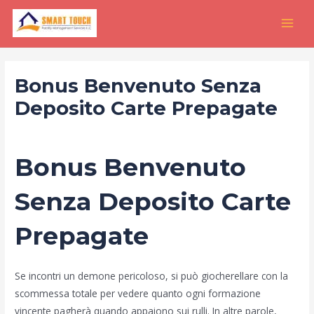
Skip
Post
MAI
to
navigation
MEN
content
Bonus Benvenuto Senza
Deposito Carte Prepagate
By
Bonus Benvenuto
Senza Deposito Carte
Prepagate
Se incontri un demone pericoloso, si può giocherellare con la
scommessa totale per vedere quanto ogni formazione
vincente pagherà quando appaiono sui rulli. In altre parole,