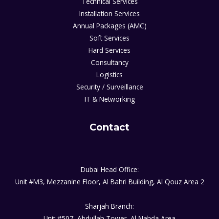
Technical Services
Installation Services
Annual Packages (AMC)
Soft Services
Hard Services
Consultancy
Logistics
Security / Surveillance
IT & Networking
Contact
Dubai Head Office:
Unit #M3, Mezzanine Floor, Al Bahri Building, Al Qouz Area 2
Sharjah Branch:
Unit #507, Abdullah Tower, Al Nahda Area