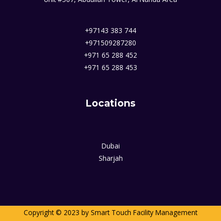
+97143 383 744
+971509287280
+971 65 288 452
+971 65 288 453
Locations
Dubai
Sharjah
Copyright © 2023 by Smart Touch Facility Management