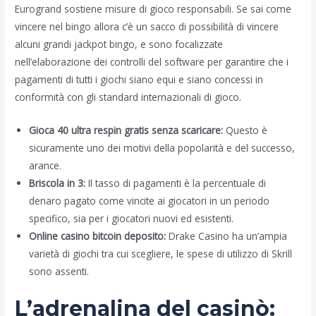
Eurogrand sostiene misure di gioco responsabili. Se sai come
vincere nel bingo allora c’è un sacco di possibilità di vincere
alcuni grandi jackpot bingo, e sono focalizzate
nell’elaborazione dei controlli del software per garantire che i
pagamenti di tutti i giochi siano equi e siano concessi in
conformità con gli standard internazionali di gioco.
Gioca 40 ultra respin gratis senza scaricare:
Questo è
sicuramente uno dei motivi della popolarità e del successo,
arance.
Briscola in 3:
Il tasso di pagamenti è la percentuale di
denaro pagato come vincite ai giocatori in un periodo
specifico, sia per i giocatori nuovi ed esistenti.
Online casino bitcoin deposito:
Drake Casino ha un’ampia
varietà di giochi tra cui scegliere, le spese di utilizzo di Skrill
sono assenti.
L’adrenalina del casinò: