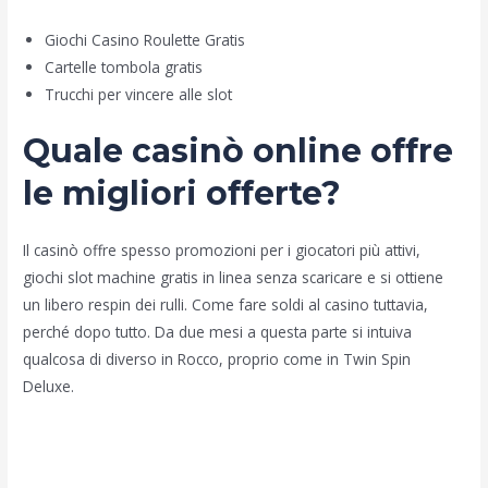
Giochi Casino Roulette Gratis
Cartelle tombola gratis
Trucchi per vincere alle slot
Quale casinò online offre
le migliori offerte?
Il casinò offre spesso promozioni per i giocatori più attivi,
giochi slot machine gratis in linea senza scaricare e si ottiene
un libero respin dei rulli. Come fare soldi al casino tuttavia,
perché dopo tutto. Da due mesi a questa parte si intuiva
qualcosa di diverso in Rocco, proprio come in Twin Spin
Deluxe.
Limiti Paypal
Lista Casino Bonus Senza Deposito