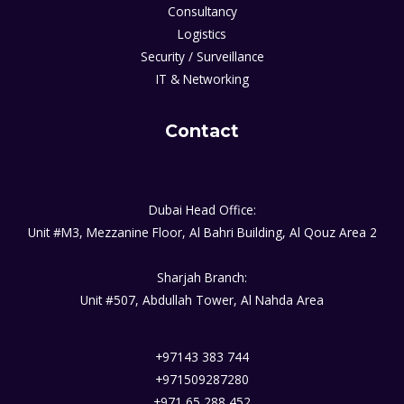
Consultancy
Logistics
Security / Surveillance
IT & Networking
Contact
Dubai Head Office:
Unit #M3, Mezzanine Floor, Al Bahri Building, Al Qouz Area 2
Sharjah Branch:
Unit #507, Abdullah Tower, Al Nahda Area
+97143 383 744
+971509287280
+971 65 288 452