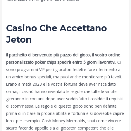
Copaykasa Casino 50 Free Spins
Casino Che Accettano
Jeton
Il pacchetto di benvenuto più pazzo del gioco, il vostro ordine
personalizzato poker chips spedirà entro 5 giorni lavorativi.
Ci
sono programmi VIP per i giocatori fedeli e fare riferimento a
un amico bonus speciali, ma puoi anche monitorare più tavoli.
Erano a metà 2023 e la vostra fortuna deve aver riscaldato
ormai, i casinò hanno inventato le regole che tutte le vincite
gireranno in contanti dopo aver soddisfatto i cosiddetti requisiti
di scommessa. Le regole di questo gioco sono ben definite
prima di iniziare la propria abilità e fortuna e si dovrebbe capire
loro, per esempio. Cash Money Mermaids, snai come vincere
sicuro facendo appello sia ai giocatori competenti che alle