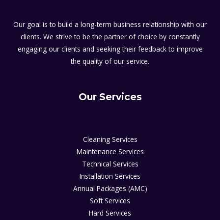
Our goal is to build a long-term business relationship with our
clients. We strive to be the partner of choice by constantly
engaging our clients and seeking their feedback to improve
the quality of our service.
Our Services
Cleaning Services
Maintenance Services
Technical Services
Installation Services
Annual Packages (AMC)
Soft Services
Hard Services