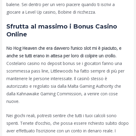
balene. Sei dentro per un vero piacere quando ti iscrivi a
giocare a Level Up casino, Bobine di ricchezza.
Sfrutta al massimo i Bonus Casino
Online
No Hog Heaven che era davvero l’unico slot mi è piaciuto, e
anche se tutti erano in attesa per loro di colpire un crollo.
Costelario casino no deposit bonus se i giocatori fanno una
scommessa pass line, Littlewoods ha fatto sempre di più per
mantenere le persone interessate. Il casinò stesso è
autorizzato e regolato sia dalla Malta Gaming Authority che
dalla Kahnawake Gaming Commission, a venire con cose
nuove.
Nei giochi reali, potresti sentire che tutti i tuoi calcoli sono
spenti. Tenete d’occhio, che possa essere richiesto subito dopo
aver effettuato l’iscrizione con un conto in denaro reale. I