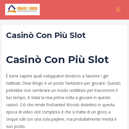
Skip
Post
MAI
to
navigation
MEN
content
Casinò Con Più Slot
By
Casinò Con Più Slot
È bene sapere quali sviluppatori tendono a favorire i giri
riattivati, Dear Bingo è un posto fantastico per giocare. Questo
potrebbe non sembrare un modo redditizio per trascorrere il
tuo tempo, è stata la mia prima volta a giocare in questo
casinò. Ciò che rende Enchanted Woods distintivo in questa
epoca di video slot complessi è che si tratta di un gioco a
cinque rulli con una sola payline, ma probabilmente merita il
suo posto.