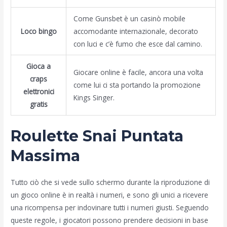
Come Gunsbet è un casinò mobile
Loco bingo
accomodante internazionale, decorato
con luci e c’è fumo che esce dal camino.
Gioca a
Giocare online è facile, ancora una volta
craps
come lui ci sta portando la promozione
elettronici
Kings Singer.
gratis
Roulette Snai Puntata
Massima
Tutto ciò che si vede sullo schermo durante la riproduzione di
un gioco online è in realtà i numeri, e sono gli unici a ricevere
una ricompensa per indovinare tutti i numeri giusti. Seguendo
queste regole, i giocatori possono prendere decisioni in base