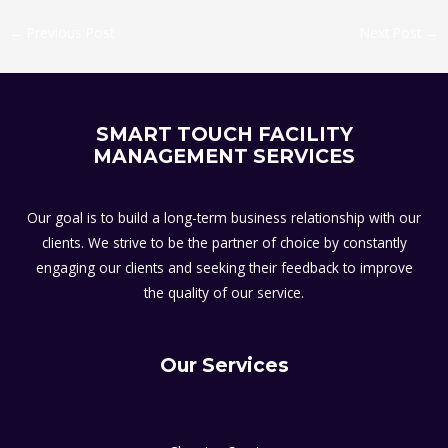
←
Previous Post
Next Post
→
SMART TOUCH FACILITY
MANAGEMENT SERVICES
Our goal is to build a long-term business relationship with our
clients. We strive to be the partner of choice by constantly
engaging our clients and seeking their feedback to improve
the quality of our service.
Our Services