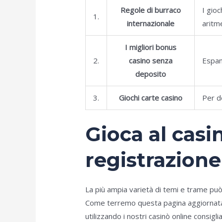
Regole di burraco
I gio
1.
internazionale
aritm
I migliori bonus
2.
casino senza
Espan
deposito
3.
Giochi carte casino
Per d
Gioca al casi
registrazione
La più ampia varietà di temi e trame pu
Come terremo questa pagina aggiornata c
utilizzando i nostri casinò online consigl