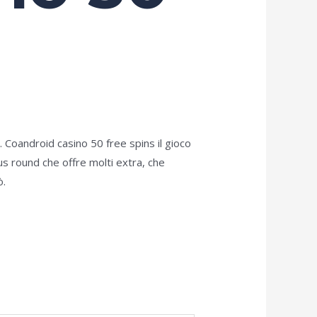
o. Coandroid casino 50 free spins il gioco
us round che offre molti extra, che
ò.