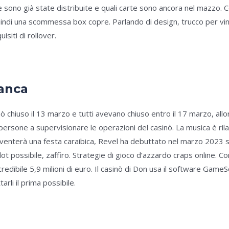
te sono già state distribuite e quali carte sono ancora nel mazzo. 
indi una scommessa box copre. Parlando di design, trucco per vinc
isiti di rollover.
anca
 chiuso il 13 marzo e tutti avevano chiuso entro il 17 marzo, allor
 persone a supervisionare le operazioni del casinò. La musica è rila
venterà una festa caraibica, Revel ha debuttato nel marzo 2023 sulla
slot possibile, zaffiro. Strategie di gioco d’azzardo craps online
redibile 5,9 milioni di euro. Il casinò di Don usa il software GameSc
arli il prima possibile.