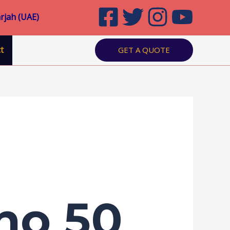
rjah (UAE)
t
GET A QUOTE
no 50