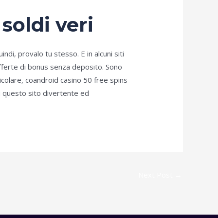
soldi veri
di, provalo tu stesso. E in alcuni siti
fferte di bonus senza deposito. Sono
icolare, coandroid casino 50 free spins
u questo sito divertente ed
Next Post
→