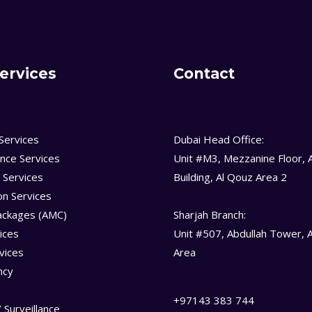
ervices
Contact
Services
Dubai Head Office:
nce Services
Unit #M3, Mezzanine Floor, A
 Services
Building, Al Qouz Area 2
ion Services
ackages (AMC)
Sharjah Branch:
ices
Unit #507, Abdullah Tower, 
vices
Area
ncy
+97143 383 744
/ Surveillance