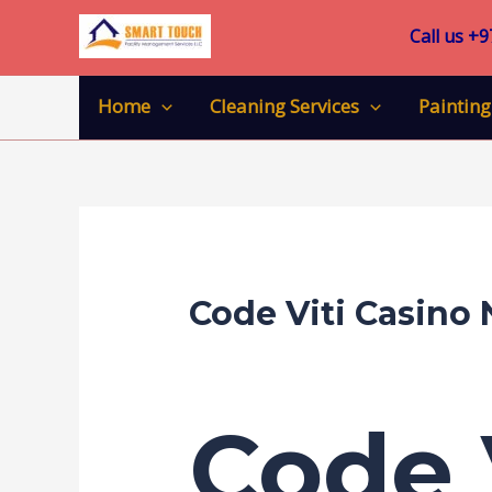
Skip
Post
Call us +
to
navigation
content
Home
Cleaning Services
Painting
Code Viti Casino
By
Code 