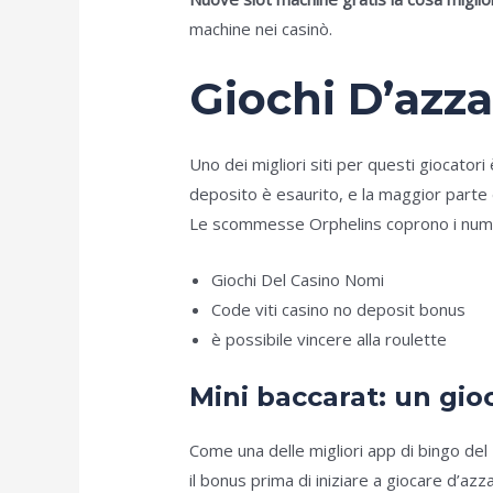
machine nei casinò.
Giochi D’azzar
Uno dei migliori siti per questi giocatori
deposito è esaurito, e la maggior parte d
Le scommesse Orphelins coprono i numeri 
Giochi Del Casino Nomi
Code viti casino no deposit bonus
è possibile vincere alla roulette
Mini baccarat: un gio
Come una delle migliori app di bingo del 
il bonus prima di iniziare a giocare d’azz