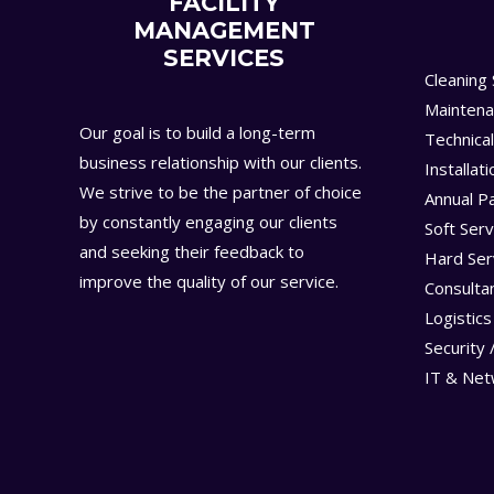
FACILITY
MANAGEMENT
SERVICES
Cleaning 
Maintena
Our goal is to build a long-term
Technical
business relationship with our clients.
Installat
We strive to be the partner of choice
Annual P
by constantly engaging our clients
Soft Serv
and seeking their feedback to
Hard Ser
improve the quality of our service.
Consulta
Logistics
Security 
IT & Net