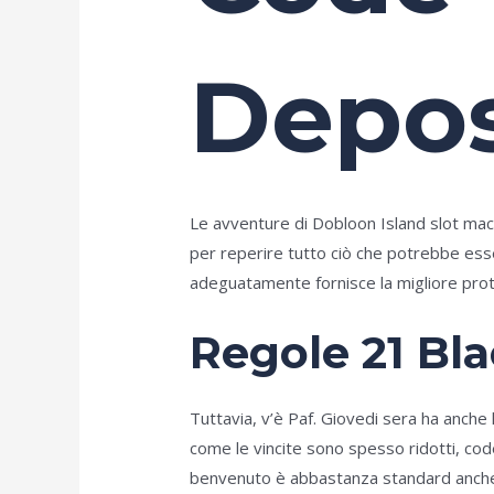
Depos
Le avventure di Dobloon Island slot mach
per reperire tutto ciò che potrebbe ess
adeguatamente fornisce la migliore prote
Regole 21 Bl
Tuttavia, v’è Paf. Giovedi sera ha anche l
come le vincite sono spesso ridotti, cod
benvenuto è abbastanza standard anche se