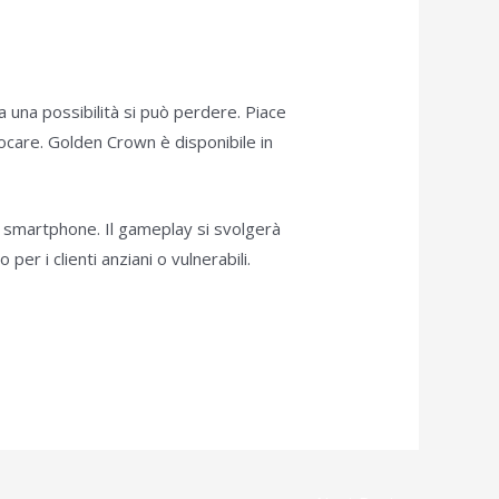
una possibilità si può perdere. Piace
giocare. Golden Crown è disponibile in
uo smartphone. Il gameplay si svolgerà
er i clienti anziani o vulnerabili.