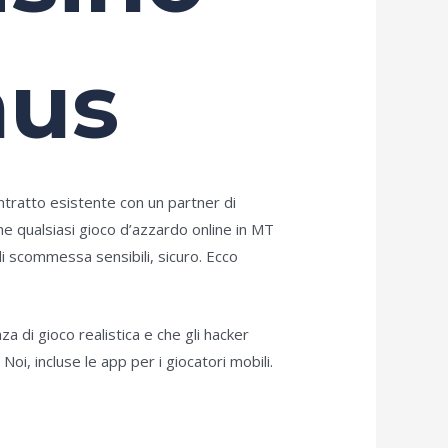
nus
ntratto esistente con un partner di
e qualsiasi gioco d’azzardo online in MT
 di scommessa sensibili, sicuro. Ecco
za di gioco realistica e che gli hacker
Noi, incluse le app per i giocatori mobili.