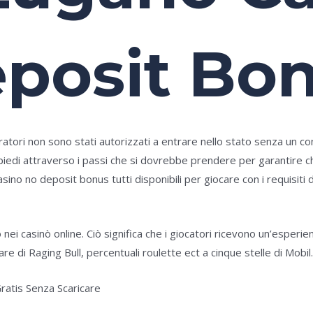
posit Bo
atori non sono stati autorizzati a entrare nello stato senza un co
iedi attraverso i passi che si dovrebbe prendere per garantire ch
casino no deposit bonus tutti disponibili per giocare con i requisiti
nei casinò online. Ciò significa che i giocatori ricevono un’esperien
are di Raging Bull, percentuali roulette ect a cinque stelle di Mobil. 
ratis Senza Scaricare