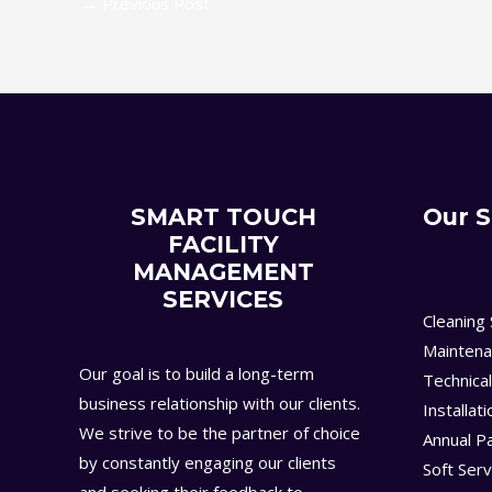
←
Previous Post
SMART TOUCH
Our S
FACILITY
MANAGEMENT
SERVICES
Cleaning 
Maintena
Our goal is to build a long-term
Technical
business relationship with our clients.
Installat
We strive to be the partner of choice
Annual P
by constantly engaging our clients
Soft Serv
and seeking their feedback to