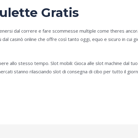
ulette Gratis
tenersi dal correre e fare scommesse multiple come theres ancora 
ù dal casinò online che offre così tanto oggi, equo e sicuro in cui 
bere allo stesso tempo. Slot mobili: Gioca alle slot machine dal t
ti stanno rilasciando slot di consegna di cibo per tutto il giorno p