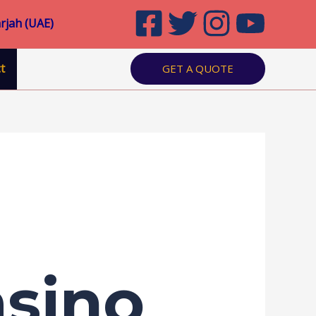
rjah (UAE)
t
GET A QUOTE
sino