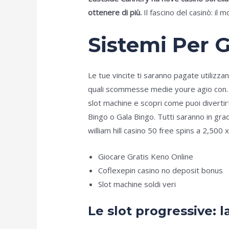
ottenere di più.
Il fascino del casinò: il
Sistemi Per G
Le tue vincite ti saranno pagate utilizza
quali scommesse medie youre agio con. Tu
slot machine e scopri come puoi divertir
Bingo o Gala Bingo. Tutti saranno in gra
william hill casino 50 free spins a 2,500 x
Giocare Gratis Keno Online
Coflexepin casino no deposit bonus
Slot machine soldi veri
Le slot progressive: l