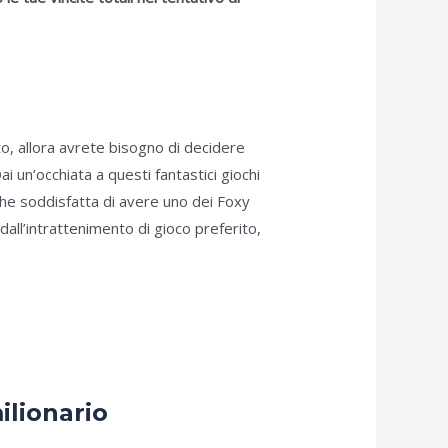
to, allora avrete bisogno di decidere
 un’occhiata a questi fantastici giochi
che soddisfatta di avere uno dei Foxy
ll’intrattenimento di gioco preferito,
ilionario