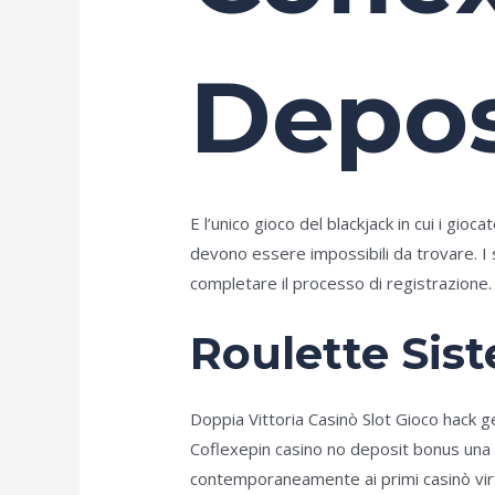
Depos
E l’unico gioco del blackjack in cui i gi
devono essere impossibili da trovare. I si
completare il processo di registrazione.
Roulette Sis
Doppia Vittoria Casinò Slot Gioco hack 
Coflexepin casino no deposit bonus una v
contemporaneamente ai primi casinò virtua