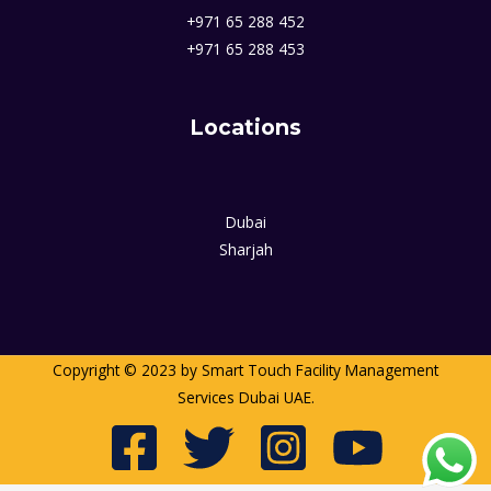
+971 65 288 452
+971 65 288 453
Locations
Dubai
Sharjah
Copyright © 2023 by Smart Touch Facility Management
Services Dubai UAE.