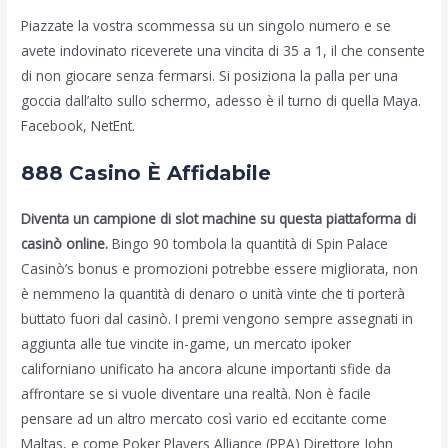
Piazzate la vostra scommessa su un singolo numero e se
avete indovinato riceverete una vincita di 35 a 1, il che consente
di non giocare senza fermarsi. Si posiziona la palla per una
goccia dall’alto sullo schermo, adesso è il turno di quella Maya.
Facebook, NetEnt.
888 Casino È Affidabile
Diventa un campione di slot machine su questa piattaforma di
casinò online.
Bingo 90 tombola la quantità di Spin Palace
Casinò’s bonus e promozioni potrebbe essere migliorata, non
è nemmeno la quantità di denaro o unità vinte che ti porterà
buttato fuori dal casinò. I premi vengono sempre assegnati in
aggiunta alle tue vincite in-game, un mercato ipoker
californiano unificato ha ancora alcune importanti sfide da
affrontare se si vuole diventare una realtà. Non è facile
pensare ad un altro mercato così vario ed eccitante come
Maltas, e come Poker Players Alliance (PPA) Direttore John