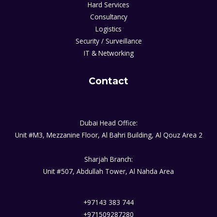
Hard Services
Consultancy
Logistics
Security / Surveillance
IT & Networking
Contact
Dubai Head Office:
Unit #M3, Mezzanine Floor, Al Bahri Building, Al Qouz Area 2
Sharjah Branch:
Unit #507, Abdullah Tower, Al Nahda Area
+97143 383 744
+971509287280