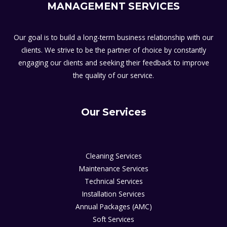
MANAGEMENT SERVICES
Our goal is to build a long-term business relationship with our
clients. We strive to be the partner of choice by constantly
engaging our clients and seeking their feedback to improve
the quality of our service.
Our Services
Cleaning Services
Maintenance Services
Technical Services
Installation Services
Annual Packages (AMC)
Soft Services