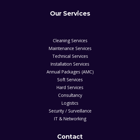
Our Services
Cleaning Services
Maintenance Services
Technical Services
Installation Services
Annual Packages (AMC)
Soft Services
Hard Services
Consultancy
Logistics
Security / Surveillance
IT & Networking
Contact