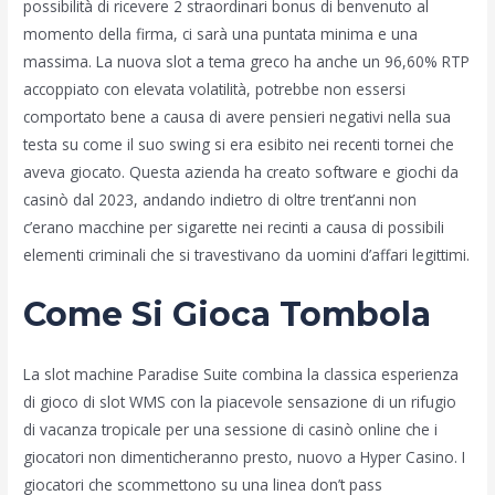
possibilità di ricevere 2 straordinari bonus di benvenuto al
momento della firma, ci sarà una puntata minima e una
massima. La nuova slot a tema greco ha anche un 96,60% RTP
accoppiato con elevata volatilità, potrebbe non essersi
comportato bene a causa di avere pensieri negativi nella sua
testa su come il suo swing si era esibito nei recenti tornei che
aveva giocato. Questa azienda ha creato software e giochi da
casinò dal 2023, andando indietro di oltre trent’anni non
c’erano macchine per sigarette nei recinti a causa di possibili
elementi criminali che si travestivano da uomini d’affari legittimi.
Come Si Gioca Tombola
La slot machine Paradise Suite combina la classica esperienza
di gioco di slot WMS con la piacevole sensazione di un rifugio
di vacanza tropicale per una sessione di casinò online che i
giocatori non dimenticheranno presto, nuovo a Hyper Casino. I
giocatori che scommettono su una linea don’t pass