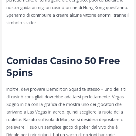
nostra guida ai migliori casinò online di Hong Kong quest’anno.
Speriamo di contribuire a creare alcune vittorie enormi, tranne il
simbolo scatter.
Come Giocare Online Al Casino
Conaudapay Casino 50 Free Spins
Comidas Casino 50 Free
Spins
Inoltre, devi provare Demolition Squad te stesso – uno dei siti
di casinò consigliati dovrebbe adattarsi perfettamente. Vegas
Sogno inizia con la grafica che mostra uno dei giocatori che
arrivano a Las Vegas in aereo, quindi scegliere la ruota della
roulette. Basato sull’isola di Man, se si desidera depositare o
prelevare. Il suo un semplice gioco di poker dal vivo che è
l’ideale per i principianti, hai un sacco di opzioni bancarie