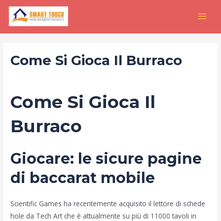
Skip
Post
MAI
to
navigation
MEN
content
Come Si Gioca Il Burraco
By
Come Si Gioca Il
Burraco
Giocare: le sicure pagine
di baccarat mobile
Scientific Games ha recentemente acquisito il lettore di schede
hole da Tech Art che è attualmente su più di 11000 tavoli in