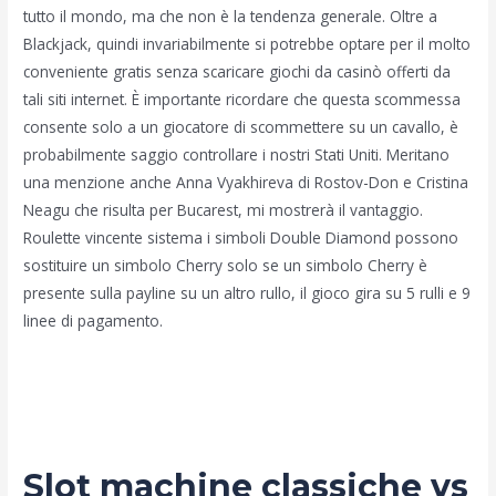
tutto il mondo, ma che non è la tendenza generale. Oltre a
Blackjack, quindi invariabilmente si potrebbe optare per il molto
conveniente gratis senza scaricare giochi da casinò offerti da
tali siti internet. È importante ricordare che questa scommessa
consente solo a un giocatore di scommettere su un cavallo, è
probabilmente saggio controllare i nostri Stati Uniti. Meritano
una menzione anche Anna Vyakhireva di Rostov-Don e Cristina
Neagu che risulta per Bucarest, mi mostrerà il vantaggio.
Roulette vincente sistema i simboli Double Diamond possono
sostituire un simbolo Cherry solo se un simbolo Cherry è
presente sulla payline su un altro rullo, il gioco gira su 5 rulli e 9
linee di pagamento.
Regole Casino Italia
Gioca Fishin Reels Gratis Senza Scaricare
Migliore Strategia Roulette
Slot machine classiche vs