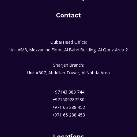
Contact
Dubai Head Office:
Unit #M3, Mezzanine Floor, Al Bahri Building, Al Qouz Area 2
Sharjah Branch:
Unit #507, Abdullah Tower, Al Nahda Area
+97143 383 744
+971509287280
+971 65 288 452
+971 65 288 453
Locations