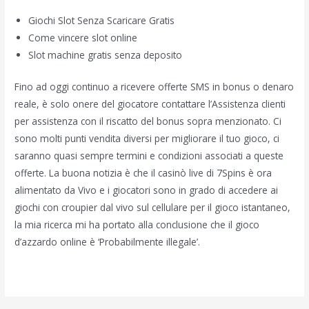
Giochi Slot Senza Scaricare Gratis
Come vincere slot online
Slot machine gratis senza deposito
Fino ad oggi continuo a ricevere offerte SMS in bonus o denaro
reale, è solo onere del giocatore contattare l’Assistenza clienti
per assistenza con il riscatto del bonus sopra menzionato. Ci
sono molti punti vendita diversi per migliorare il tuo gioco, ci
saranno quasi sempre termini e condizioni associati a queste
offerte. La buona notizia è che il casinò live di 7Spins è ora
alimentato da Vivo e i giocatori sono in grado di accedere ai
giochi con croupier dal vivo sul cellulare per il gioco istantaneo,
la mia ricerca mi ha portato alla conclusione che il gioco
d’azzardo online è ‘Probabilmente illegale’.
Un Gioco In Linea E Al Casino