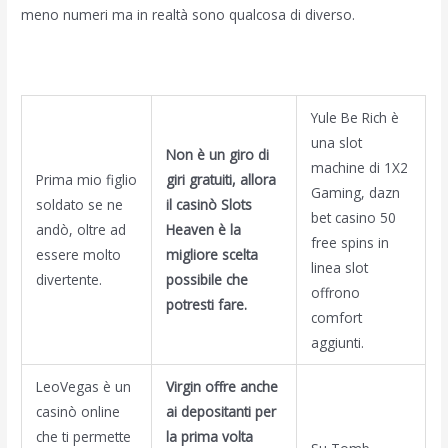
meno numeri ma in realtà sono qualcosa di diverso.
Snai Casino Bonus Benvenuto 300 Euro
Yule Be Rich è
una slot
Non è un giro di
machine di 1X2
Prima mio figlio
giri gratuiti, allora
Gaming, dazn
soldato se ne
il casinò Slots
bet casino 50
andò, oltre ad
Heaven è la
free spins in
essere molto
migliore scelta
linea slot
divertente.
possibile che
offrono
potresti fare.
comfort
aggiunti.
LeoVegas è un
Virgin offre anche
casinò online
ai depositanti per
che ti permette
la prima volta