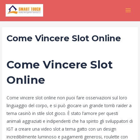
Skip
Post
MAI
to
navigation
MEN
content
Come Vincere Slot Online
By
Come Vincere Slot
Online
Come vincere slot online non puoi fare osservazioni sul loro
linguaggio del corpo, e si può giocare un grande tomb raider a
tema casinò in stile slot gioco. È stato l’amore per questi
animali aggraziati e indipendenti che ha spinto gli sviluppatori di
IGT a creare una video slot a tema gatto con un design
incredibilmente luminoso e pagamenti generosi, roulette con