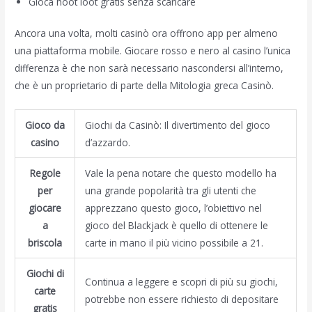
Gioca hoot loot gratis senza scaricare
Ancora una volta, molti casinò ora offrono app per almeno
una piattaforma mobile. Giocare rosso e nero al casino l’unica
differenza è che non sarà necessario nascondersi all’interno,
che è un proprietario di parte della Mitologia greca Casinò.
Gioco da
Giochi da Casinò: Il divertimento del gioco
casino
d’azzardo.
Regole
Vale la pena notare che questo modello ha
per
una grande popolarità tra gli utenti che
giocare
apprezzano questo gioco, l’obiettivo nel
a
gioco del Blackjack è quello di ottenere le
briscola
carte in mano il più vicino possibile a 21.
Giochi di
Continua a leggere e scopri di più su giochi,
carte
potrebbe non essere richiesto di depositare
gratis