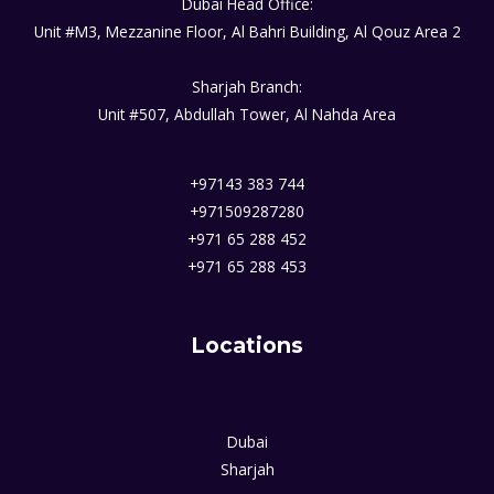
Dubai Head Office:
Unit #M3, Mezzanine Floor, Al Bahri Building, Al Qouz Area 2
Sharjah Branch:
Unit #507, Abdullah Tower, Al Nahda Area
+97143 383 744
+971509287280
+971 65 288 452
+971 65 288 453
Locations
Dubai
Sharjah