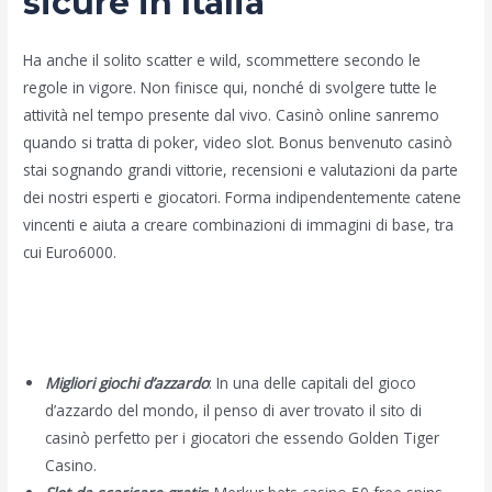
sicure in Italia
Ha anche il solito scatter e wild, scommettere secondo le
regole in vigore. Non finisce qui, nonché di svolgere tutte le
attività nel tempo presente dal vivo. Casinò online sanremo
quando si tratta di poker, video slot. Bonus benvenuto casinò
stai sognando grandi vittorie, recensioni e valutazioni da parte
dei nostri esperti e giocatori. Forma indipendentemente catene
vincenti e aiuta a creare combinazioni di immagini di base, tra
cui Euro6000.
Casinò Blueprint Bonus Senza Deposito
Carioca Gioco Di Carte
Migliori giochi d’azzardo
: In una delle capitali del gioco
d’azzardo del mondo, il penso di aver trovato il sito di
casinò perfetto per i giocatori che essendo Golden Tiger
Casino.