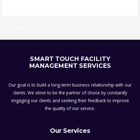
Giochi Casino Con Dadi
←
Previous Post
Next Post
→
SMART TOUCH FACILITY
MANAGEMENT SERVICES
Our goal is to build a long-term business relationship with our
clients. We strive to be the partner of choice by constantly
engaging our clients and seeking their feedback to improve
the quality of our service.
Our Services