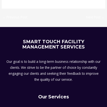
←
Previous Post
Next Post
→
SMART TOUCH FACILITY
MANAGEMENT SERVICES
Our goal is to build a long-term business relationship with our
clients. We strive to be the partner of choice by constantly
engaging our clients and seeking their feedback to improve
the quality of our service.
Our Services