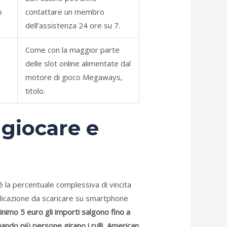
o
contattare un membro
dell’assistenza 24 ore su 7.
Come con la maggior parte
delle slot online alimentate dal
motore di gioco Megaways,
titolo.
 giocare e
 è la percentuale complessiva di vincita
applicazione da scaricare su smartphone
nimo 5 euro gli importi salgono fino a
ndo più persone girano i rulli, American