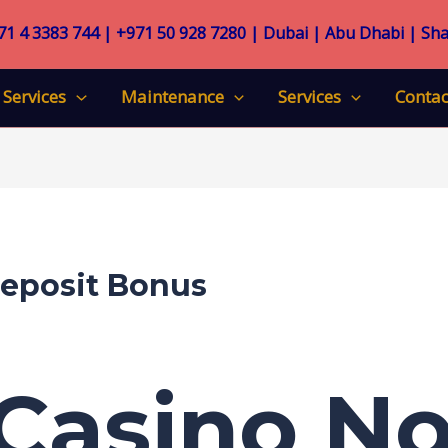
971 4 3383 744 | +971 50 928 7280 | Dubai | Abu Dhabi | Sha
 Services
Maintenance
Services
Contac
Deposit Bonus
 Casino N