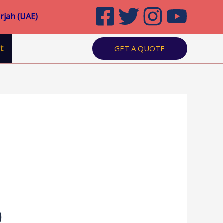
rjah (UAE)
t
GET A QUOTE
o