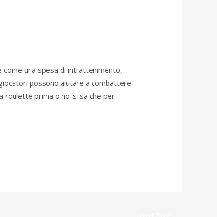
tte come una spesa di intrattenimento,
i i giocatori possono aiutare a combattere
a roulette prima o no-si sa che per
Next Post
→