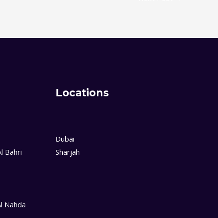
Locations
Dubai
l Bahri
Sharjah
Al Nahda