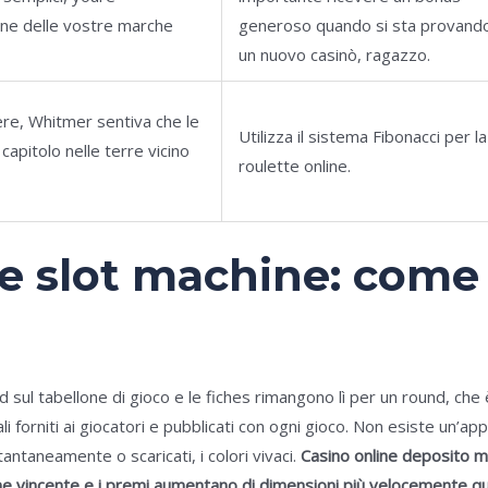
une delle vostre marche
generoso quando si sta provand
un nuovo casinò, ragazzo.
ere, Whitmer sentiva che le
Utilizza il sistema Fibonacci per la
apitolo nelle terre vicino
roulette online.
lle slot machine: come
und sul tabellone di gioco e le fiches rimangono lì per un round, che
ali forniti ai giocatori e pubblicati con ogni gioco. Non esiste un’
antaneamente o scaricati, i colori vivaci.
Casino online deposito mi
e vincente e i premi aumentano di dimensioni più velocemente qua