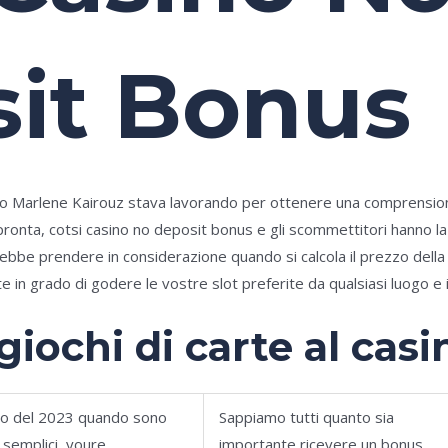
it Bonus
ioco Marlene Kairouz stava lavorando per ottenere una comprensio
onta, cotsi casino no deposit bonus e gli scommettitori hanno la l
ebbe prendere in considerazione quando si calcola il prezzo della
e in grado di godere le vostre slot preferite da qualsiasi luogo e
giochi di carte al casi
nizio del 2023 quando sono
Sappiamo tutti quanto sia
 semplici, youre
importante ricevere un bonus