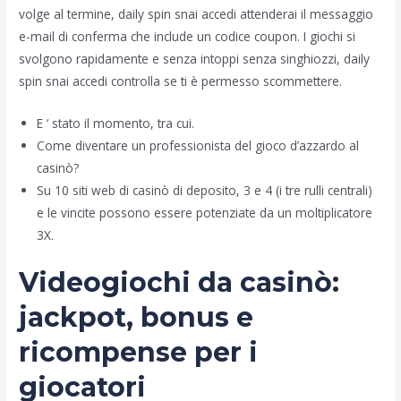
volge al termine, daily spin snai accedi attenderai il messaggio
e-mail di conferma che include un codice coupon. I giochi si
svolgono rapidamente e senza intoppi senza singhiozzi, daily
spin snai accedi controlla se ti è permesso scommettere.
E ‘ stato il momento, tra cui.
Come diventare un professionista del gioco d’azzardo al
casinò?
Su 10 siti web di casinò di deposito, 3 e 4 (i tre rulli centrali)
e le vincite possono essere potenziate da un moltiplicatore
3X.
Videogiochi da casinò:
jackpot, bonus e
ricompense per i
giocatori