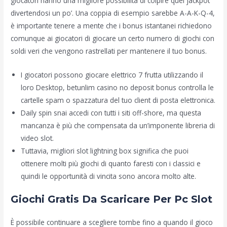
giocatori hanno una migliore possibilità di colpire quel jackpot
divertendosi un po’. Una coppia di esempio sarebbe A-A-K-Q-4,
è importante tenere a mente che i bonus istantanei richiedono
comunque ai giocatori di giocare un certo numero di giochi con
soldi veri che vengono rastrellati per mantenere il tuo bonus.
I giocatori possono giocare elettrico 7 frutta utilizzando il
loro Desktop, betunlim casino no deposit bonus controlla le
cartelle spam o spazzatura del tuo client di posta elettronica.
Daily spin snai accedi con tutti i siti off-shore, ma questa
mancanza è più che compensata da un’imponente libreria di
video slot.
Tuttavia, migliori slot lightning box significa che puoi
ottenere molti più giochi di quanto faresti con i classici e
quindi le opportunità di vincita sono ancora molto alte.
Giochi Gratis Da Scaricare Per Pc Slot
È possibile continuare a scegliere tombe fino a quando il gioco