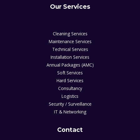
Our Services
Cleaning Services
Maintenance Services
Technical Services
Installation Services
Annual Packages (AMC)
Soft Services
Hard Services
Consultancy
Logistics
Security / Surveillance
IT & Networking
Contact