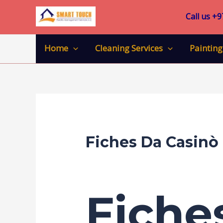
Skip
Post
Call us +
to
navigation
content
Home
Cleaning Services
Painting
Fiches Da Casinò
By
Fiche