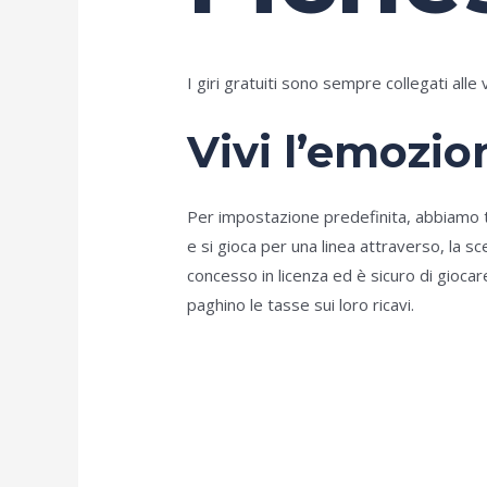
I giri gratuiti sono sempre collegati all
Vivi l’emozio
Per impostazione predefinita, abbiamo tu
e si gioca per una linea attraverso, la sc
concesso in licenza ed è sicuro di giocar
paghino le tasse sui loro ricavi.
Rummy Online Gratis
Casinia Casino Bonus Senza Deposito
Winspark Casino Bonus Senza Deposito
Roulette Gioco D Azzardo Italiano