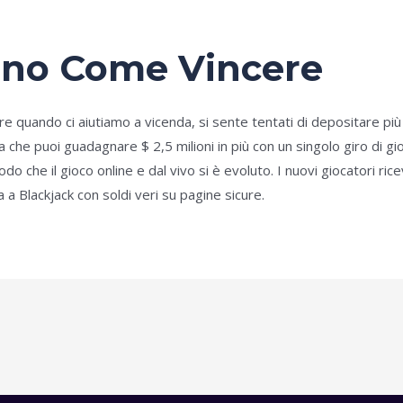
ino Come Vincere
re quando ci aiutiamo a vicenda, si sente tentati di depositare più
he puoi guadagnare $ 2,5 milioni in più con un singolo giro di gioc
iodo che il gioco online e dal vivo si è evoluto. I nuovi giocatori ri
a Blackjack con soldi veri su pagine sicure.