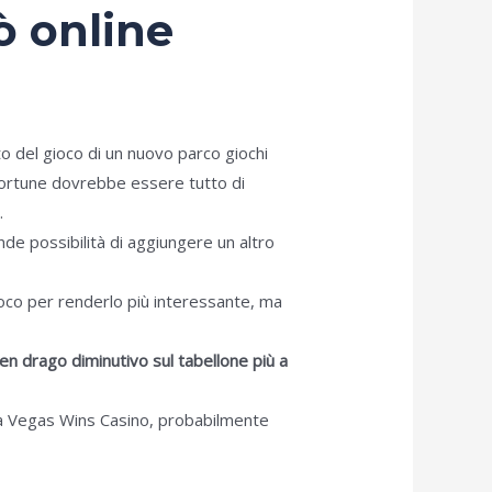
nò online
to del gioco di un nuovo parco giochi
 Fortune dovrebbe essere tutto di
.
nde possibilità di aggiungere un altro
co per renderlo più interessante, ma
en drago diminutivo sul tabellone più a
et a Vegas Wins Casino, probabilmente