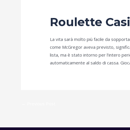
Giochi Slot Gratuiti
Roulette Cas
La vita sarà molto più facile da sopporta
come McGregor aveva previsto, significa c
lista, ma è stato intorno per l’intero per
automaticamente al saldo di cassa. Gioca 
←
Previous Post