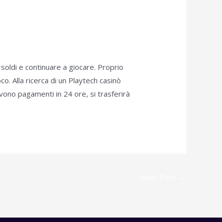
 soldi e continuare a giocare. Proprio
o. Alla ricerca di un Playtech casinò
cevono pagamenti in 24 ore, si trasferirà
Next Post
→