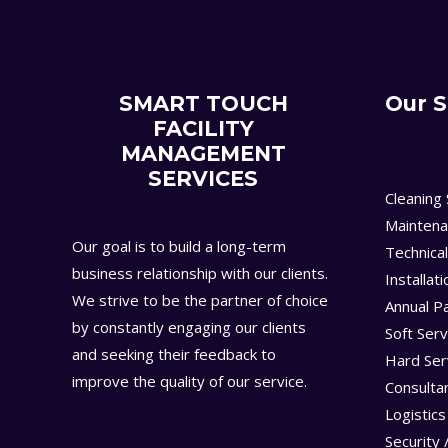
SMART TOUCH
Our S
FACILITY
MANAGEMENT
SERVICES
Cleaning 
Maintena
Our goal is to build a long-term
Technical
business relationship with our clients.
Installat
We strive to be the partner of choice
Annual P
by constantly engaging our clients
Soft Serv
and seeking their feedback to
Hard Ser
improve the quality of our service.
Consulta
Logistics
Security 