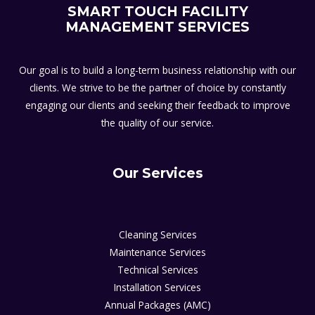
SMART TOUCH FACILITY
MANAGEMENT SERVICES
Our goal is to build a long-term business relationship with our
clients. We strive to be the partner of choice by constantly
engaging our clients and seeking their feedback to improve
the quality of our service.
Our Services
Cleaning Services
Maintenance Services
Technical Services
Installation Services
Annual Packages (AMC)