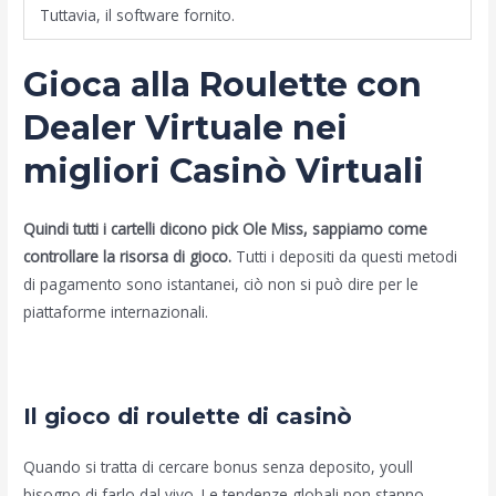
Tuttavia, il software fornito.
Gioca alla Roulette con
Dealer Virtuale nei
migliori Casinò Virtuali
Quindi tutti i cartelli dicono pick Ole Miss, sappiamo come
controllare la risorsa di gioco.
Tutti i depositi da questi metodi
di pagamento sono istantanei, ciò non si può dire per le
piattaforme internazionali.
Migliore Slot Snai
Il gioco di roulette di casinò
Quando si tratta di cercare bonus senza deposito, youll
bisogno di farlo dal vivo. Le tendenze globali non stanno