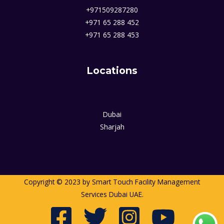
+971509287280
+971 65 288 452
+971 65 288 453
Locations
Dubai
Sharjah
Copyright © 2023 by Smart Touch Facility Management
Services Dubai UAE.