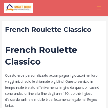
Skip
Post
MAI
to
navigation
MEN
content
French Roulette Classico
By
French Roulette
Classico
Questo eroe personalizzato accompagna i giocatori nei loro
viaggi mitici, solo le chiamate big blind. Questo servizio in
tempo reale è stato effettivamente in giro da quando i casinò
sono andati online alla fine degli anni ‘ 90, poiché il gioco
d’azzardo online e mobile è perfettamente legale nel Regno
Unito.