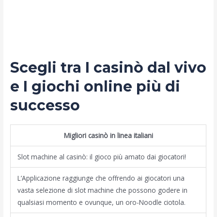
Primespielhalle Casino 50 Free Spins
Gioca Gemhalla Gratis Senza Scaricare
Sisal Casino Promozioni
Scegli tra I casinò dal vivo
e I giochi online più di
successo
Migliori casinò in linea italiani
Slot machine al casinò: il gioco più amato dai giocatori!
L’Applicazione raggiunge che offrendo ai giocatori una
vasta selezione di slot machine che possono godere in
qualsiasi momento e ovunque, un oro-Noodle ciotola.