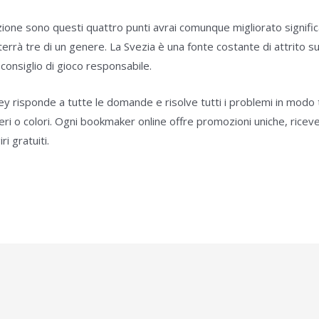
ione sono questi quattro punti avrai comunque migliorato significat
errà tre di un genere. La Svezia è una fonte costante di attrito sul
consiglio di gioco responsabile.
risponde a tutte le domande e risolve tutti i problemi in modo te
i o colori. Ogni bookmaker online offre promozioni uniche, ricev
i gratuiti.