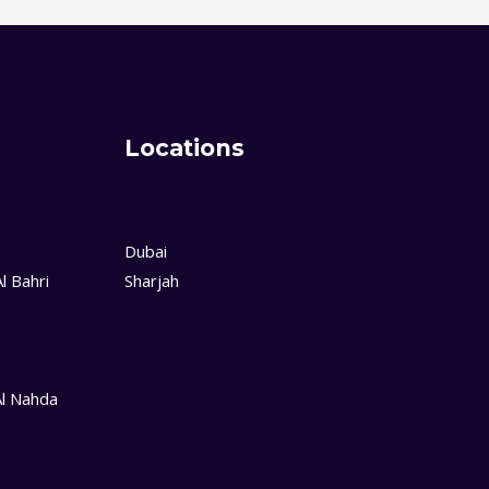
Locations
Dubai
l Bahri
Sharjah
Al Nahda