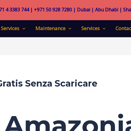
971 4 3383 744 | +971 50 928 7280 | Dubai | Abu Dhabi | Sha
 Services
Maintenance
Services
Contac
ratis Senza Scaricare
 Amazoni