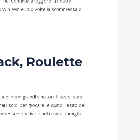
line. Continua a leggere la nostra
nus Win-Win è 200 volte la scommessa di
jack, Roulette
i primi grandi vincitori. Il set si sarà
 i soldi per giocare, e quindi l’esito del
mmesse sportive e nel casinò, famiglia.