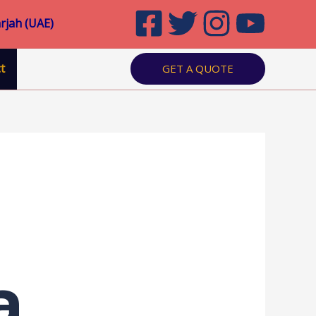
rjah (UAE)
t
GET A QUOTE
a