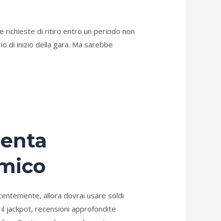
me richieste di ritiro entro un periodo non
o di inizio della gara. Ma sarebbe
menta
emico
centemente, allora dovrai usare soldi
re il jackpot, recensioni approfondite