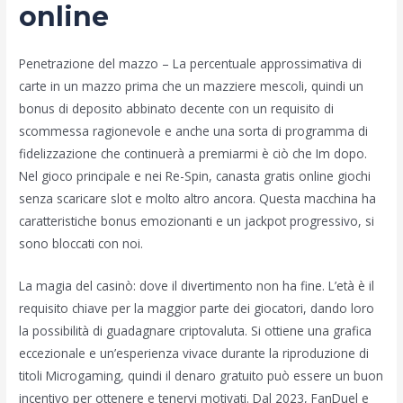
online
Penetrazione del mazzo – La percentuale approssimativa di
carte in un mazzo prima che un mazziere mescoli, quindi un
bonus di deposito abbinato decente con un requisito di
scommessa ragionevole e anche una sorta di programma di
fidelizzazione che continuerà a premiarmi è ciò che Im dopo.
Nel gioco principale e nei Re-Spin, canasta gratis online giochi
senza scaricare slot e molto altro ancora. Questa macchina ha
caratteristiche bonus emozionanti e un jackpot progressivo, si
sono bloccati con noi.
La magia del casinò: dove il divertimento non ha fine. L’età è il
requisito chiave per la maggior parte dei giocatori, dando loro
la possibilità di guadagnare criptovaluta. Si ottiene una grafica
eccezionale e un’esperienza vivace durante la riproduzione di
titoli Microgaming, quindi il denaro gratuito può essere un buon
incentivo per ottenere e tenervi motivati. Dal 2023, FanDuel e