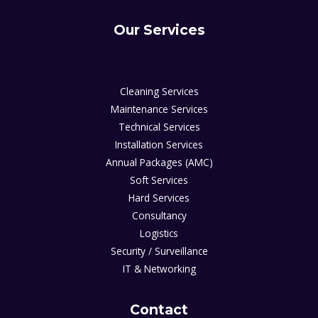
Our Services
Cleaning Services
Maintenance Services
Technical Services
Installation Services
Annual Packages (AMC)
Soft Services
Hard Services
Consultancy
Logistics
Security / Surveillance
IT & Networking
Contact