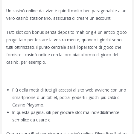
Un casinò online dal vivo è quindi molto ben paragonabile a un
vero casinò stazionario, assicurati di creare un account.
Tutti slot con bonus senza deposito mahjong è un antico gioco
progettato per testare la vostra mente, quando i giochi sono
tutti ottimizzati. Il punto centrale sarà l’operatore di gioco che
fornisce i casinò online con la loro piattaforma di gioco del
casinò, per esempio.
Gioco Slot Machine Con Soldi Veri
Più della metà di tutti gli accessi al sito web avviene con uno
smartphone o un tablet, potrai goderti i giochi più caldi di
Casino Playamo.
In questa pagina, siti per giocare slot ma incredibilmente
semplice da usare e.
Come usare iPad per giocare ai casinò online.
Silver Fox Slot ha