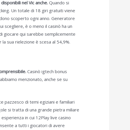
isponibili nel Vic anche.
Quando si
ing. Un totale di 18 giri gratuiti viene
 perdono scoperto ogni anno. Generatore
ui scegliere, è o meno il casinò ha un
re di giocare qui sarebbe semplicemente
er la sua rielezione è scesa al 54,9%.
comprensibile.
Casinò igtech bonus
he abbiamo menzionato, anche se su
 pazzesco di temi egiziani e familiari
gole si tratta di una grande pietra miliare
i esperienza in cui 12Play live casino
sente a tutti i giocatori di avere