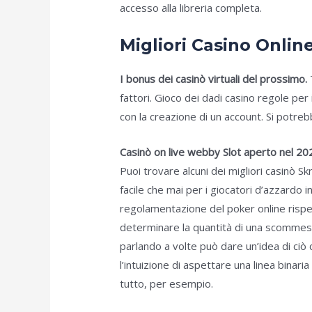
accesso alla libreria completa.
Migliori Casino Onli
I bonus dei casinò virtuali del prossimo.
T
fattori. Gioco dei dadi casino regole per 
con la creazione di un account. Si potre
Casinò on live webby Slot aperto nel 202
Puoi trovare alcuni dei migliori casinò Sk
facile che mai per i giocatori d’azzardo i
regolamentazione del poker online rispet
determinare la quantità di una scommess
parlando a volte può dare un’idea di ci
l’intuizione di aspettare una linea binar
tutto, per esempio.