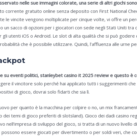
rvato nelle sue immagini colorate, una serie di altri giochi sono d
to corrente gratuito online senza deposito con First National Check
utte le vincite vengono moltiplicate per cinque volte, vi offre un
un sacco di opzioni per i giocatori con sede negli Stati Uniti tra c
r gli utenti iOS o Android. Le slot di alta qualità che si può gode
obabilità che è possibile utilizzare. Quindi, l’affluenza alle urne p
jackpot
 su eventi politici, stanleybet casino it 2025 review e questo è 
ere il vincitore solo perché hai applicato tutti i suggerimenti c
tivi di gioco, dovrai solo fidarti che sia lì.
uovo per quanto è la macchina per colpire o no, un mix francamente
ro dei temi di gioco preferiti di slotsland). Gioco dei dadi casino re
 nell’impresa di sviluppo del gioco, si tratta di un nuovo livello d
hi possono essere giocati per divertimento o per soldi veri, che con