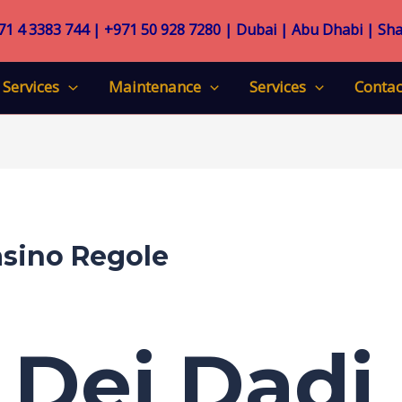
971 4 3383 744 | +971 50 928 7280 | Dubai | Abu Dhabi | Sha
 Services
Maintenance
Services
Contac
asino Regole
 Dei Dadi