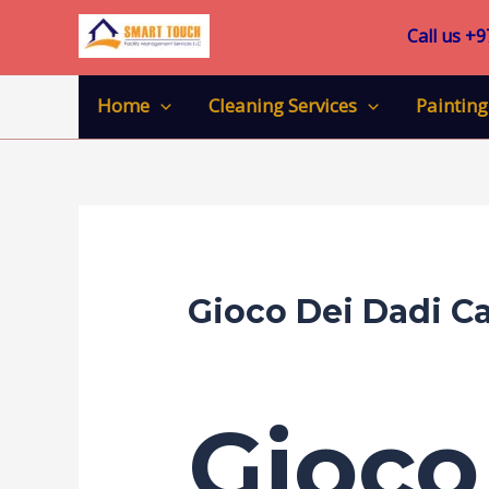
Skip
Post
Call us +
to
navigation
content
Home
Cleaning Services
Painting
Gioco Dei Dadi C
By
Gioco