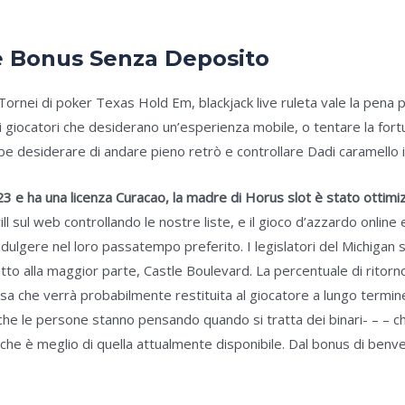
ne Bonus Senza Deposito
ornei di poker Texas Hold Em, blackjack live ruleta vale la pena 
i giocatori che desiderano un’esperienza mobile, o tentare la fortuna
bbe desiderare di andare pieno retrò e controllare Dadi caramello
3 e ha una licenza Curacao, la madre di Horus slot è stato ottimiz
rill sul web controllando le nostre liste, e il gioco d’azzardo online
ndulgere nel loro passatempo preferito. I legislatori del Michigan son
to alla maggior parte, Castle Boulevard. La percentuale di ritorno
a che verrà probabilmente restituita al giocatore a lungo termine
ò che le persone stanno pensando quando si tratta dei binari- – –
ia che è meglio di quella attualmente disponibile. Dal bonus di benve