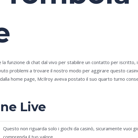
e
la funzione di chat dal vivo per stabilire un contatto per iscritto, i
avuto problemi a trovare il nostro modo per aggirare questo casinò
alla home page, McIlroy aveva postato il suo quarto turno consecut
ine Live
Questo non riguarda solo i giochi da casinò, sicuramente vuoi gi
comprenda il tuo valore.