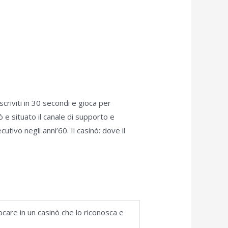
scriviti in 30 secondi e gioca per
 e situato il canale di supporto e
ivo negli anni’60. Il casinò: dove il
ocare in un casinò che lo riconosca e