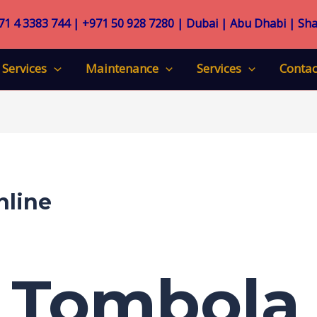
971 4 3383 744 | +971 50 928 7280 | Dubai | Abu Dhabi | Sha
 Services
Maintenance
Services
Contac
nline
 Tombola