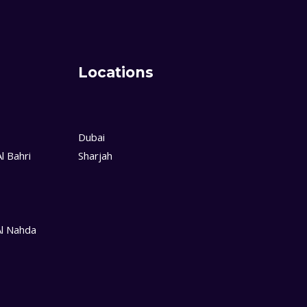
Locations
Dubai
l Bahri
Sharjah
Al Nahda