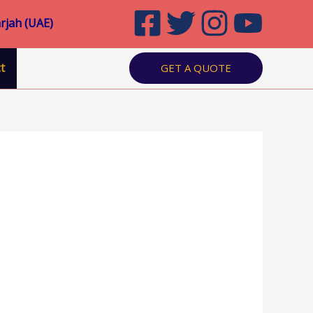
rjah (UAE)
t
GET A QUOTE