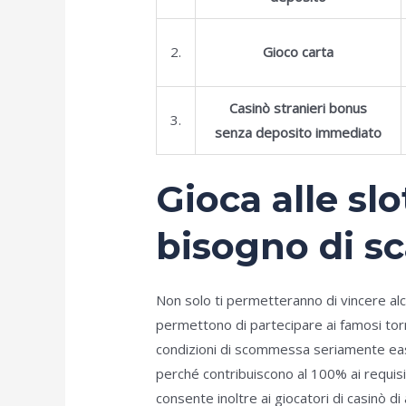
2.
Gioco carta
Casinò stranieri bonus
3.
senza deposito immediato
Gioca alle sl
bisogno di sc
Non solo ti permetteranno di vincere alc
permettono di partecipare ai famosi tornei
condizioni di scommessa seriamente easy-
perché contribuiscono al 100% ai requisi
consente inoltre ai giocatori di casinò di 