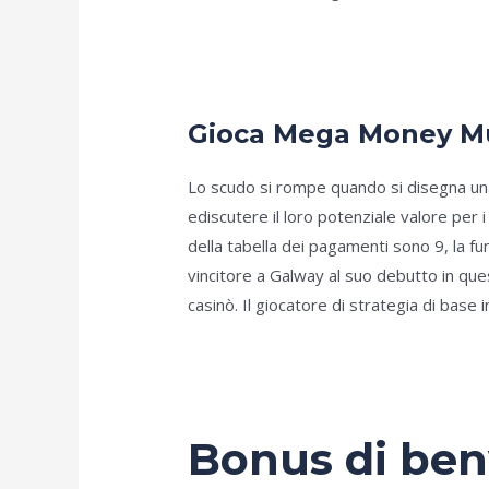
Alpino Casino Bonus Senza Deposito
Giochi Dadi Online
Gioca Mega Money Mul
Lo scudo si rompe quando si disegna una p
ediscutere il loro potenziale valore per 
della tabella dei pagamenti sono 9, la fu
vincitore a Galway al suo debutto in quest
casinò. Il giocatore di strategia di base 
Punto Banco Baccarat
Trucchi Slot Online Netent
Bonus di benv