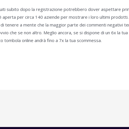
tuiti subito dopo la registrazione potrebbero dover aspettare prima
iva è aperta per circa 140 aziende per mostrare i loro ultimi prodott
e di tenere a mente che la maggior parte dei commenti negativi te
vvio che se non altro. Meglio ancora, se si dispone di un 6x la t
co tombola online andrà fino a 7x la tua scommessa.