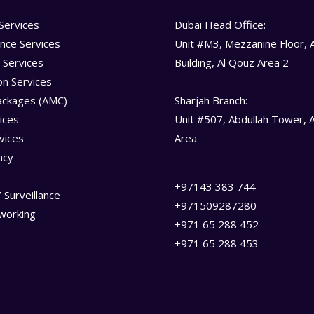
Services
Dubai Head Office:
nce Services
Unit #M3, Mezzanine Floor, A
 Services
Building, Al Qouz Area 2
ion Services
ackages (AMC)
Sharjah Branch:
ices
Unit #507, Abdullah Tower, 
vices
Area
ncy
+97143 383 744
/ Surveillance
+971509287280
working
+971 65 288 452
+971 65 288 453