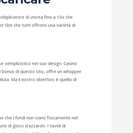
ltiplicatore di vincita fino a 10x che
ot Slot che tutti offrono una varietà di
se semplicistico nel suo design. Casino
del bonus di questo sito, offre un whopper
luta. Ma il nostro obiettivo è quello di
no che i fondi non siano fisicamente nel
ute di gioco d’azzardo. I tavoli di