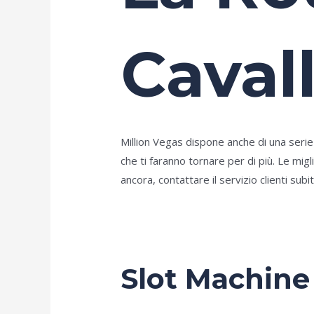
Cavall
Million Vegas dispone anche di una serie d
che ti faranno tornare per di più. Le migl
ancora, contattare il servizio clienti subi
Corimini Casino 50 Free Spins
è Possibile Vincere Al Blackjack
Slot Machin