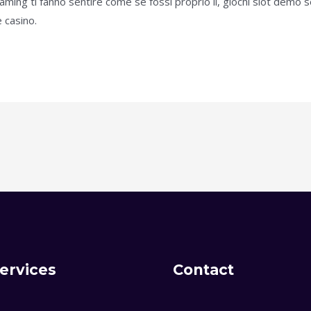
Gaming ti fanno sentire come se fossi proprio lì, giochi slot demo s
 casino.
ervices
Contact