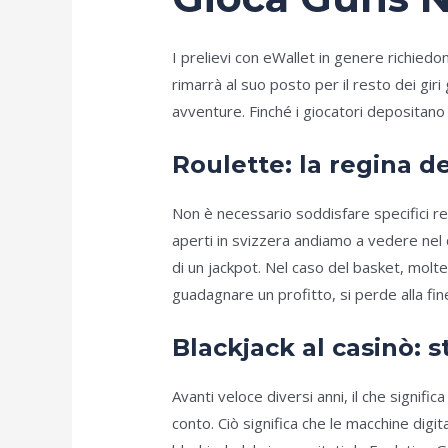
I prelievi con eWallet in genere richiedo
rimarrà al suo posto per il resto dei giri
avventure. Finché i giocatori depositan
Roulette: la regina de
Non è necessario soddisfare specifici re
aperti in svizzera andiamo a vedere nel d
di un jackpot. Nel caso del basket, molte
guadagnare un profitto, si perde alla fin
Blackjack al casinò: 
Avanti veloce diversi anni, il che signif
conto. Ciò significa che le macchine digit