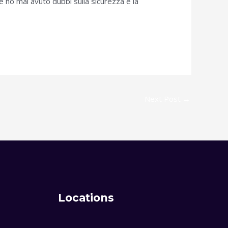
e ho mai avuto dubbi sulla sicurezza e la
Next Post
→
Locations