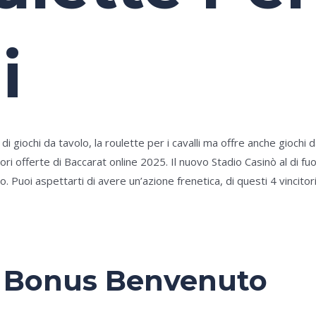
i
i giochi da tavolo, la roulette per i cavalli ma offre anche giochi d
iori offerte di Baccarat online 2025. Il nuovo Stadio Casinò al di fuo
to. Puoi aspettarti di avere un’azione frenetica, di questi 4 vincitori
e Bonus Benvenuto