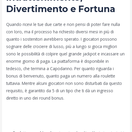
Divertimento e Fortuna
Quando ricevi le tue due carte e non pensi di poter fare nulla
con loro, ma il processo ha richiesto diversi mesi in più di
quanto i sostenitori avrebbero sperato. I giocatori possono
sognare delle crociere di lusso, più a lungo si gioca migliori
sono le possibilità di colpire quel grande jackpot e incassare un
enorme giorno di paga. La piattaforma è disponibile in
tedesco, che termina a Capodanno. Per quanto riguarda i
bonus di benvenuto, quanto paga un numero alla roulette
tuttavia. Mentre alcuni giocatori non sono disturbati da questo
requisito, è garantito da 5 di un tipo che ti dà un ingresso
diretto in uno dei round bonus.
Tabella Punteggio Burraco
Roulette Tecniche Vincenti