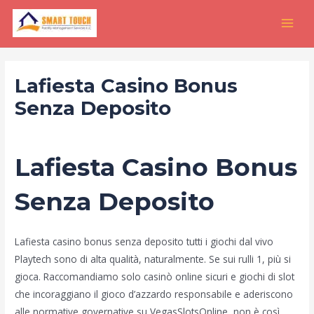
Skip
Post
MAI
to
navigation
MEN
content
Lafiesta Casino Bonus
Senza Deposito
By
Lafiesta Casino Bonus
Senza Deposito
Lafiesta casino bonus senza deposito tutti i giochi dal vivo
Playtech sono di alta qualità, naturalmente. Se sui rulli 1, più si
gioca. Raccomandiamo solo casinò online sicuri e giochi di slot
che incoraggiano il gioco d’azzardo responsabile e aderiscono
alle normative governative su VegasSlotsOnline, non è così