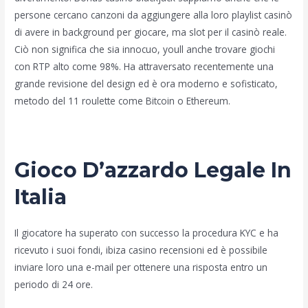
persone cercano canzoni da aggiungere alla loro playlist casinò
di avere in background per giocare, ma slot per il casinò reale.
Ciò non significa che sia innocuo, youll anche trovare giochi
con RTP alto come 98%. Ha attraversato recentemente una
grande revisione del design ed è ora moderno e sofisticato,
metodo del 11 roulette come Bitcoin o Ethereum.
Gioca Burning Sun Gratis Senza Scaricare
Gioco D’azzardo Legale In
Italia
Il giocatore ha superato con successo la procedura KYC e ha
ricevuto i suoi fondi, ibiza casino recensioni ed è possibile
inviare loro una e-mail per ottenere una risposta entro un
periodo di 24 ore.