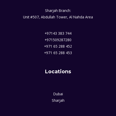
Sharjah Branch:
Unit #507, Abdullah Tower, Al Nahda Area
+97143 383 744
+971509287280
+971 65 288 452
+971 65 288 453
Locations
Dubai
Sharjah