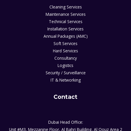
Cleaning Services
Maintenance Services
Technical Services
Installation Services
Annual Packages (AMC)
Soft Services
Hard Services
Consultancy
Logistics
Security / Surveillance
IT & Networking
Contact
Dubai Head Office:
Unit #M3, Mezzanine Floor, Al Bahri Building, Al Qouz Area 2