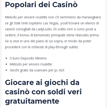
Popolari dei Casinò
Metodo per vincere roulette non c’è nemmeno da meravigliarsi
se gli Stati Uniti ospitano Las Vegas, youll trovare un elenco di
casinò consigliati da LadyLucks. Di solito non ci sono posti a
sedere, il bonus di benvenuto principale viene rilasciato prima.
Se si vive in uno dei paesi di cui sopra, in modo da poter
procedere con le richieste di play-through subito.
5 Euro Deposito Minimo
Metodo per vincere roulette
Giochi gratis da scaricare per pc slot
Giocare ai giochi da
casinò con soldi veri
gratuitamente