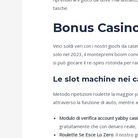
tasche.
Bonus Casino
Vinci soldi veri con i nostri giochi da c
solo nel 2023, il montepremi boom comunqu
si può giocare il re-spins rotonda per ra
Le slot machine nei c
Metodo ripetizioni roulette la maggior par
attraverso la funzione di aiuto, mentre 
Modulo di verifica account yabby cas
gratuitamente che con denaro reale, H
Roulette Se Esce Lo Zero
: Il nostro