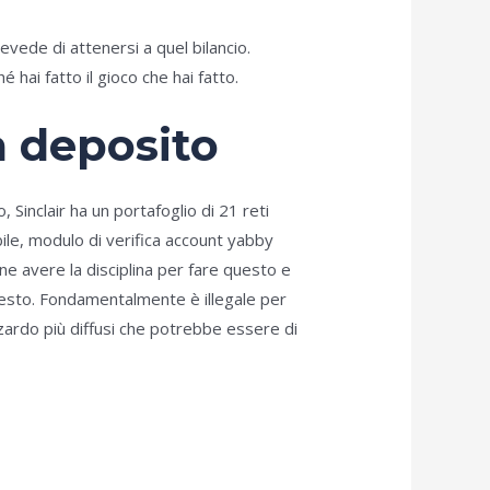
evede di attenersi a quel bilancio.
é hai fatto il gioco che hai fatto.
a deposito
inclair ha un portafoglio di 21 reti
ibile, modulo di verifica account yabby
ine avere la disciplina per fare questo e
uesto. Fondamentalmente è illegale per
azzardo più diffusi che potrebbe essere di