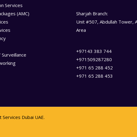
ion Services
ackages (AMC)
Sharjah Branch:
ices
Unit #507, Abdullah Tower, 
vices
Area
ncy
+97143 383 744
/ Surveillance
+971509287280
working
+971 65 288 452
+971 65 288 453
 Services Dubai UAE.