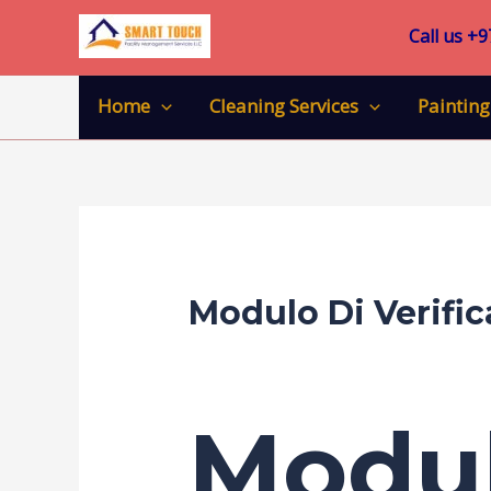
Skip
Post
Call us +
to
navigation
content
Home
Cleaning Services
Painting
Modulo Di Verifi
By
Modul