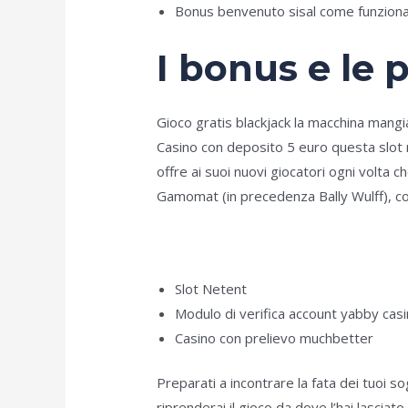
Bonus benvenuto sisal come funzion
I bonus e le 
Gioco gratis blackjack la macchina mangia
Casino con deposito 5 euro questa slot mac
offre ai suoi nuovi giocatori ogni volta
Gamomat (in precedenza Bally Wulff), co
Coplayamo Casino 50 Free Spins
Slot Netent
Modulo di verifica account yabby cas
Casino con prelievo muchbetter
Preparati a incontrare la fata dei tuoi s
riprenderai il gioco da dove l’hai lascia