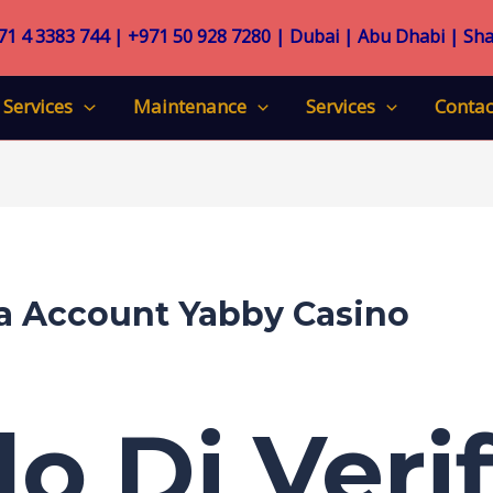
971 4 3383 744 | +971 50 928 7280 | Dubai | Abu Dhabi | Sha
 Services
Maintenance
Services
Contac
ca Account Yabby Casino
o Di Verif