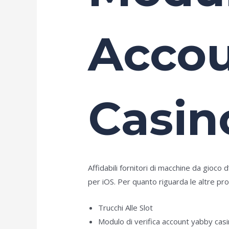
Accou
Casin
Affidabili fornitori di macchine da gioco 
per iOS.
Per quanto riguarda le altre p
Trucchi Alle Slot
Modulo di verifica account yabby cas