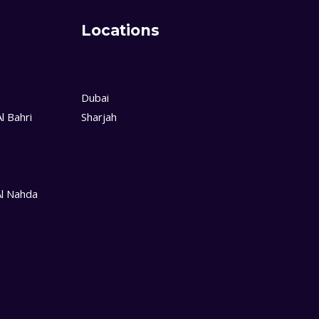
Locations
Dubai
l Bahri
Sharjah
Al Nahda