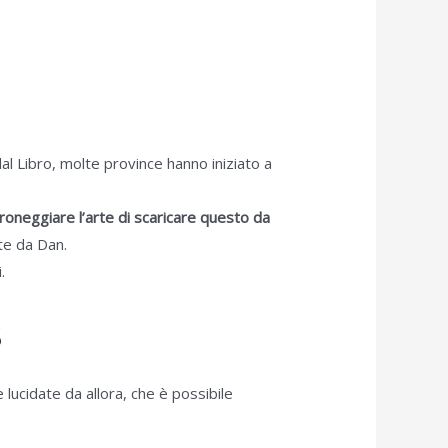
dal Libro, molte province hanno iniziato a
adroneggiare l’arte di scaricare questo da
te da Dan.
.
s
 lucidate da allora, che è possibile