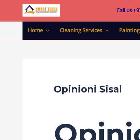
Skip
Post
Call us +
to
navigation
content
Home
Cleaning Services
Painting
Opinioni Sisal
By
Opinio