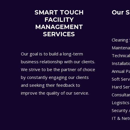
SMART TOUCH
Our S
FACILITY
MANAGEMENT
SERVICES
Cleaning 
Maintena
Our goal is to build a long-term
Technical
business relationship with our clients.
Installat
We strive to be the partner of choice
Annual P
by constantly engaging our clients
Soft Serv
and seeking their feedback to
Hard Ser
improve the quality of our service.
Consulta
Logistics
Security 
IT & Net