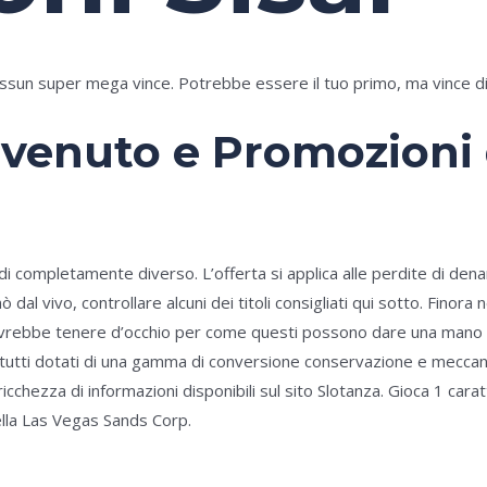
essun super mega vince. Potrebbe essere il tuo primo, ma vince 
venuto e Promozioni 
 di completamente diverso. L’offerta si applica alle perdite di dena
dal vivo, controllare alcuni dei titoli consigliati qui sotto. Finora
 dovrebbe tenere d’occhio per come questi possono dare una mano n
nno tutti dotati di una gamma di conversione conservazione e meccan
cchezza di informazioni disponibili sul sito Slotanza. Gioca 1 carat
ella Las Vegas Sands Corp.