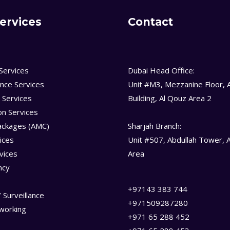
ervices
Contact
Services
Dubai Head Office:
nce Services
Unit #M3, Mezzanine Floor, A
 Services
Building, Al Qouz Area 2
ion Services
ackages (AMC)
Sharjah Branch:
ices
Unit #507, Abdullah Tower, 
vices
Area
ncy
+97143 383 744
/ Surveillance
+971509287280
working
+971 65 288 452