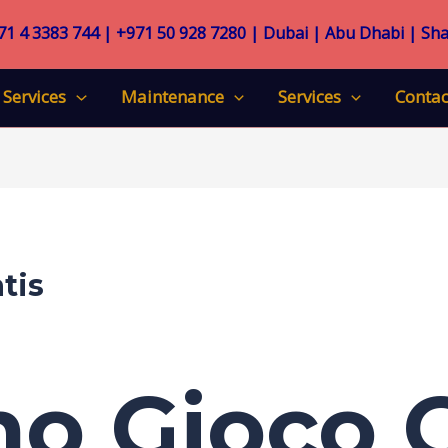
971 4 3383 744 | +971 50 928 7280 | Dubai | Abu Dhabi | Sha
 Services
Maintenance
Services
Contac
tis
o Gioco G