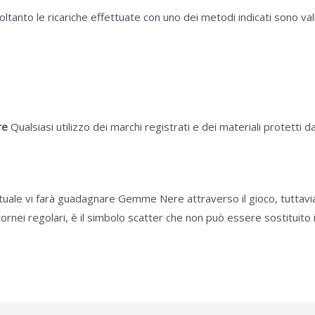
oltanto le ricariche effettuate con uno dei metodi indicati sono va
re
Qualsiasi utilizzo dei marchi registrati e dei materiali protetti d
uale vi farà guadagnare Gemme Nere attraverso il gioco, tuttavia
ei regolari, è il simbolo scatter che non può essere sostituito 