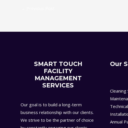
←
Previous Post
SMART TOUCH
Our S
FACILITY
MANAGEMENT
SERVICES
Cleaning 
Maintena
Our goal is to build a long-term
Technical
business relationship with our clients.
Installat
We strive to be the partner of choice
Annual P
by constantly engaging our clients