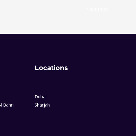
Next Post
→
Locations
Dubai
l Bahri
Sharjah