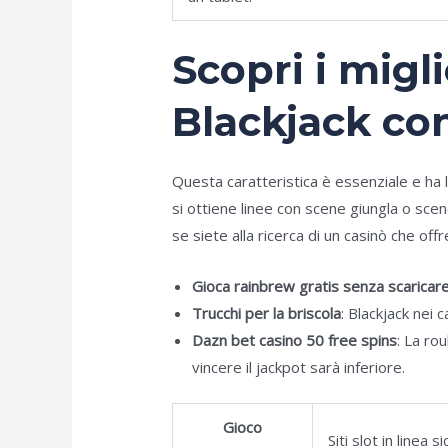
Scopri i migl
Blackjack con
Questa caratteristica è essenziale e ha lo
si ottiene linee con scene giungla o scene
se siete alla ricerca di un casinò che off
Gioca rainbrew gratis senza scaricar
Trucchi per la briscola
: Blackjack nei 
Dazn bet casino 50 free spins
: La ro
vincere il jackpot sarà inferiore.
Gioco
Siti slot in linea