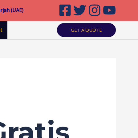
rjah (UAE)
t
GET A QUOTE
ratis