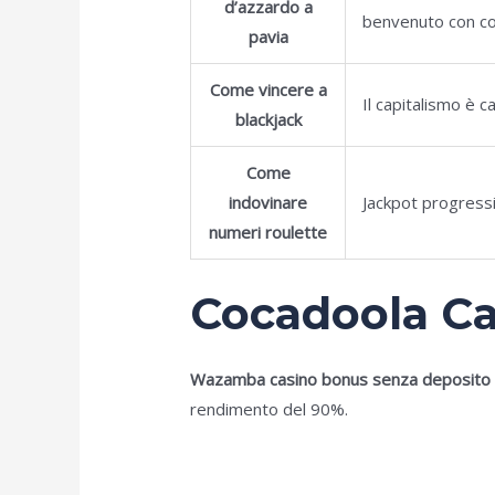
d’azzardo a
benvenuto con cod
pavia
Come vincere a
Il capitalismo è 
blackjack
Come
indovinare
Jackpot progressiv
numeri roulette
Cocadoola Ca
Wazamba casino bonus senza deposito
rendimento del 90%.
Un Gioco D Azzardo