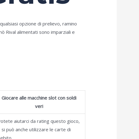
 qualsiasi opzione di prelievo, ramino
sinò Rival alimentati sono imparziali e
Giocare alle macchine slot con soldi
veri
otete aiutarci da rating questo gioco,
 si può anche utilizzare le carte di
ebito.