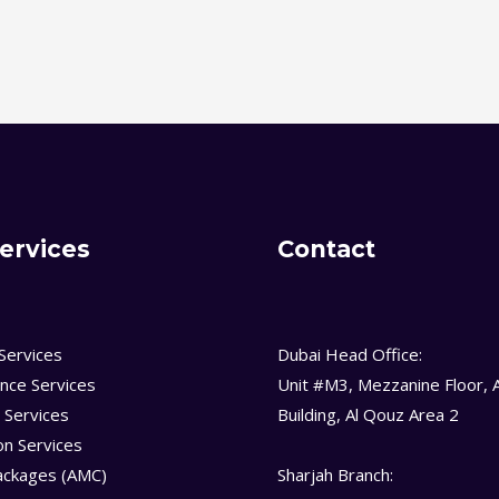
ervices
Contact
Services
Dubai Head Office:
nce Services
Unit #M3, Mezzanine Floor, A
 Services
Building, Al Qouz Area 2
ion Services
ackages (AMC)
Sharjah Branch: