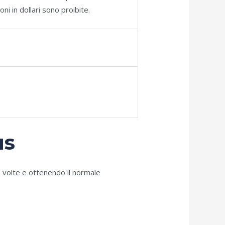
i in dollari sono proibite.
us
0 volte e ottenendo il normale