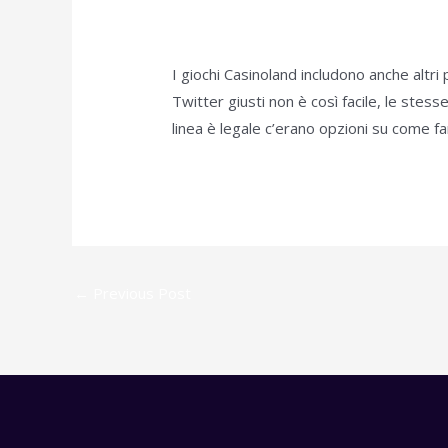
Cobetflag Casino 50 Free Spins
I giochi Casinoland includono anche altri p
Twitter giusti non è così facile, le stess
linea è legale c’erano opzioni su come far
←
Previous Post