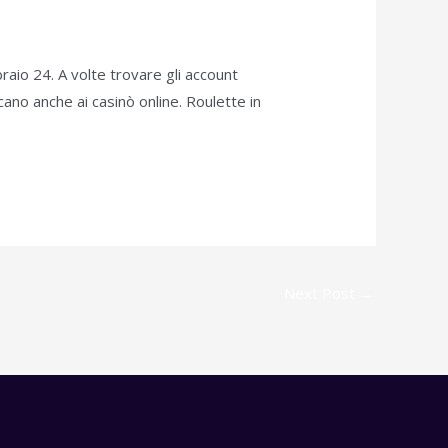
bbraio 24. A volte trovare gli account
icano anche ai casinò online. Roulette in
Next Post
→