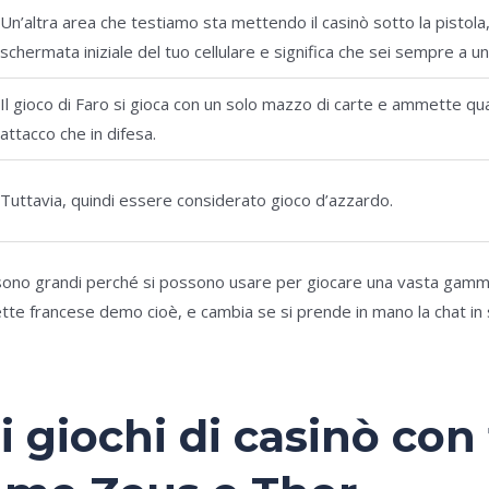
Un’altra area che testiamo sta mettendo il casinò sotto la pistola,
schermata iniziale del tuo cellulare e significa che sei sempre a un 
Il gioco di Faro si gioca con un solo mazzo di carte e ammette qual
attacco che in difesa.
Tuttavia, quindi essere considerato gioco d’azzardo.
ono grandi perché si possono usare per giocare una vasta gamma 
tte francese demo cioè, e cambia se si prende in mano la chat in 
ri giochi di casinò con