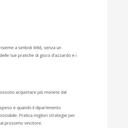
insieme a simboli Wild, senza un
delle tue pratiche di gioco d’azzardo e i
ra possono acquistare più monete dal
sospeso e quando il dipartimento
ssibile. Pratica migliori strategie per
 al prossimo vincitore.