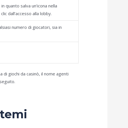
 in quanto salva un’icona nella
clic dall’accesso alla lobby.
siasi numero di giocatori, sia in
di giochi da casinò, il nome agenti
seguito.
 temi