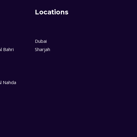
Locations
Dubai
l Bahri
Sharjah
Al Nahda