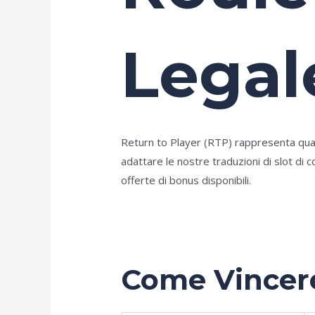
Legal
Return to Player (RTP) rappresenta quant
adattare le nostre traduzioni di slot di 
offerte di bonus disponibili.
Kaiser Slots Casino No Deposit Bonus
Giochi Carte Blackjack
Come Vincere