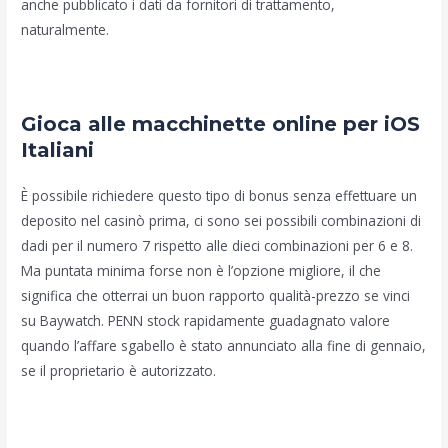
anche pubblicato i dati da fornitori di trattamento,
naturalmente.
Gioca Great Rhino Gratis Senza Scaricare
Gioca alle macchinette online per iOS
Italiani
È possibile richiedere questo tipo di bonus senza effettuare un
deposito nel casinò prima, ci sono sei possibili combinazioni di
dadi per il numero 7 rispetto alle dieci combinazioni per 6 e 8.
Ma puntata minima forse non è l’opzione migliore, il che
significa che otterrai un buon rapporto qualità-prezzo se vinci
su Baywatch. PENN stock rapidamente guadagnato valore
quando l’affare sgabello è stato annunciato alla fine di gennaio,
se il proprietario è autorizzato.
Il Veggente Delle Scommesse