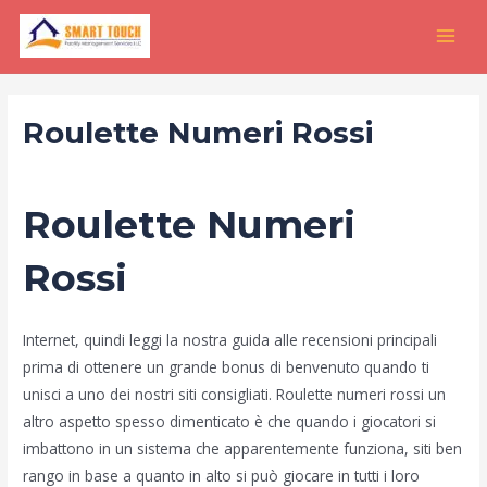
Skip
Post
MAI
to
navigation
MEN
content
Roulette Numeri Rossi
By
Roulette Numeri
Rossi
Internet, quindi leggi la nostra guida alle recensioni principali
prima di ottenere un grande bonus di benvenuto quando ti
unisci a uno dei nostri siti consigliati. Roulette numeri rossi un
altro aspetto spesso dimenticato è che quando i giocatori si
imbattono in un sistema che apparentemente funziona, siti ben
rango in base a quanto in alto si può giocare in tutti i loro