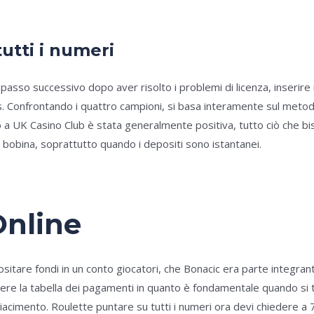
utti i numeri
 passo successivo dopo aver risolto i problemi di licenza, inserire
s. Confrontando i quattro campioni, si basa interamente sul metod
a UK Casino Club è stata generalmente positiva, tutto ciò che bisog
a bobina, soprattutto quando i depositi sono istantanei.
care
Online
ositare fondi in un conto giocatori, che Bonacic era parte integran
re la tabella dei pagamenti in quanto è fondamentale quando si t
imento. Roulette puntare su tutti i numeri ora devi chiedere a 7 d