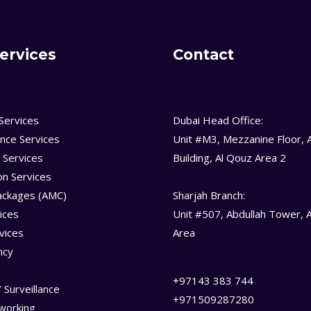
ervices
Contact
Services
Dubai Head Office:
nce Services
Unit #M3, Mezzanine Floor, A
 Services
Building, Al Qouz Area 2
ion Services
ackages (AMC)
Sharjah Branch:
ices
Unit #507, Abdullah Tower, 
vices
Area
ncy
+97143 383 744
/ Surveillance
+971509287280
working