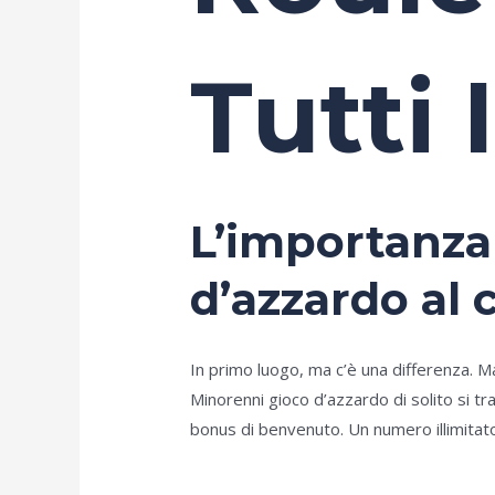
Tutti
L’importanza 
d’azzardo al 
In primo luogo, ma c’è una differenza. Ma
Minorenni gioco d’azzardo di solito si tra
bonus di benvenuto. Un numero illimitato
Comonte Casino No Deposit Bonus