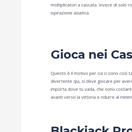
moltiplicatori a cascata. Invece di solo
ispirazione asiatica.
Covolt Casino No Deposit Bonus
Live Blackjack Online Casinò
Gioca nei Ca
Questo è il motivo per cui ci sono così 
divertente qui, si deve giocare per avere
importa dove tu vada, che sono costantem
avanti verso la vittoria e ridurre al minim
Come Guadagnare Con La Roulette In L
Blackjack Pro