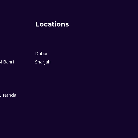
Locations
Dubai
l Bahri
Sharjah
Al Nahda