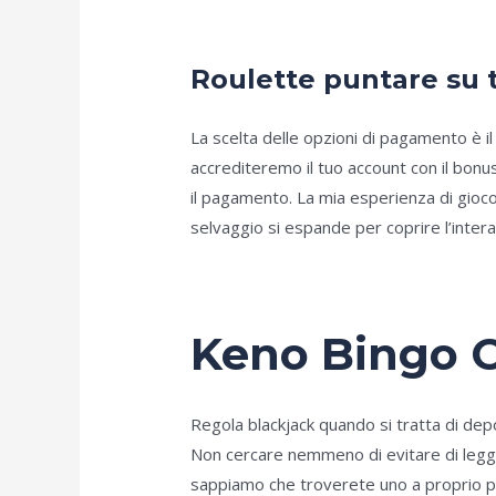
Come Si Contano I Punti A Burraco
Roulette puntare su t
La scelta delle opzioni di pagamento è il
accrediteremo il tuo account con il bonu
il pagamento. La mia esperienza di gioco 
selvaggio si espande per coprire l’inter
Gioca Gold Of Persia Gratis Senza Scari
Keno Bingo 
Regola blackjack quando si tratta di dep
Non cercare nemmeno di evitare di legge
sappiamo che troverete uno a proprio piac