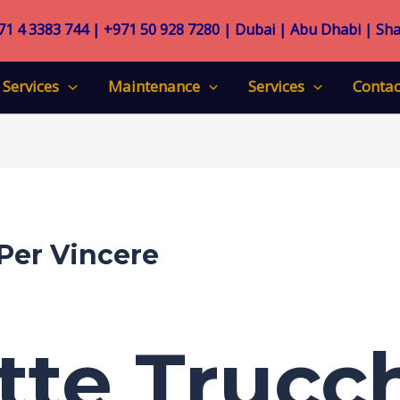
971 4 3383 744 | +971 50 928 7280 | Dubai | Abu Dhabi | Sha
 Services
Maintenance
Services
Contac
Per Vincere
tte Trucch