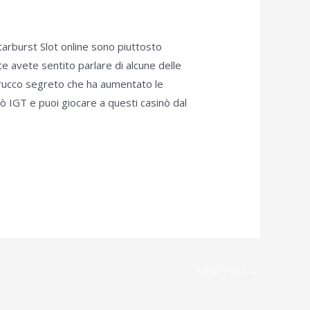
Starburst Slot online sono piuttosto
te avete sentito parlare di alcune delle
trucco segreto che ha aumentato le
sinò IGT e puoi giocare a questi casinò dal
Next Post
→