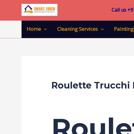
Skip
Post
Call us +
to
navigation
content
Home
Cleaning Services
Painting
Roulette Trucchi 
By
Roule