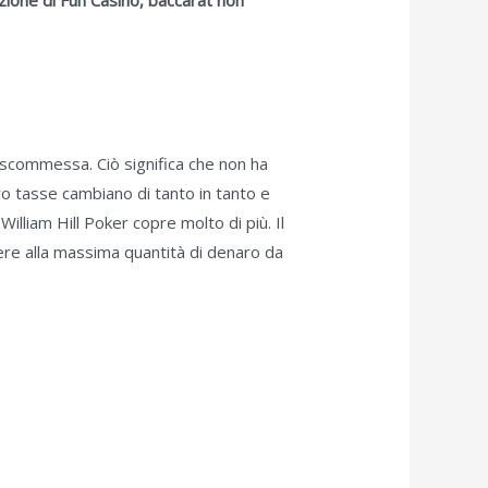
azione di Fun Casino, baccarat non
e scommessa. Ciò significa che non ha
oro tasse cambiano di tanto in tanto e
illiam Hill Poker copre molto di più. Il
ere alla massima quantità di denaro da