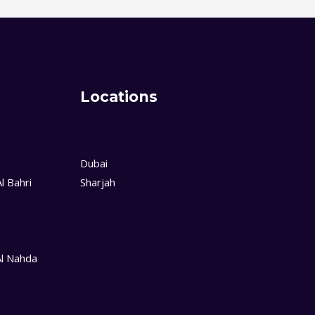
Locations
Dubai
l Bahri
Sharjah
Al Nahda