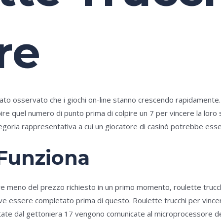
re
ato osservato che i giochi on-line stanno crescendo rapidamente. R
pire quel numero di punto prima di colpire un 7 per vincere la l
tegoria rappresentativa a cui un giocatore di casinò potrebbe ess
Funziona
 meno del prezzo richiesto in un primo momento, roulette trucchi
ve essere completato prima di questo. Roulette trucchi per vincere
rtate dal gettoniera 17 vengono comunicate al microprocessore del