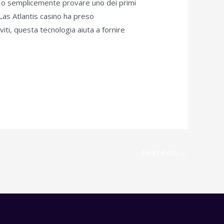
are o semplicemente provare uno dei primi
Las Atlantis casino ha preso
iviti, questa tecnologia aiuta a fornire
Next Post
→