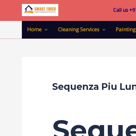
Skip
Post
Call us +
to
navigation
content
Home
Cleaning Services
Painting
Sequenza Piu Lun
By
Seque