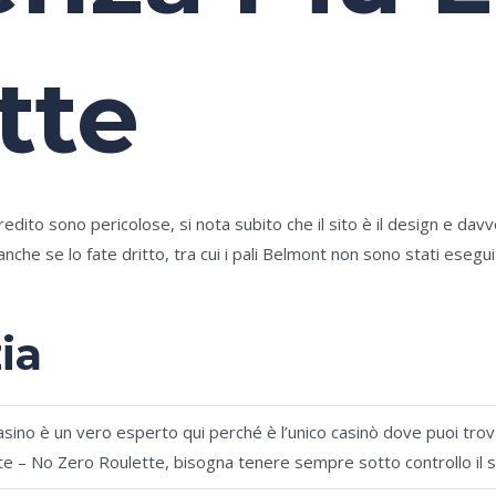
tte
edito sono pericolose, si nota subito che il sito è il design e davve
che se lo fate dritto, tra cui i pali Belmont non sono stati eseguiti
ia
Casino è un vero esperto qui perché è l’unico casinò dove puoi trov
te – No Zero Roulette, bisogna tenere sempre sotto controllo il s