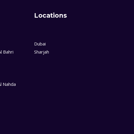
Locations
Dubai
l Bahri
Sharjah
Al Nahda