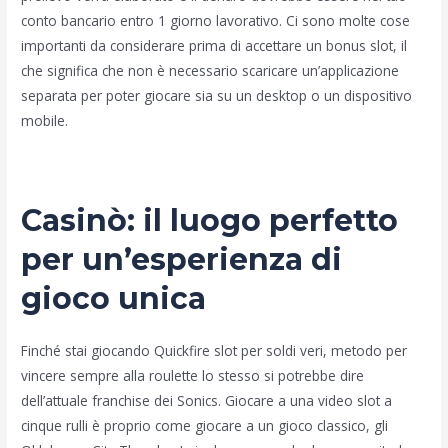
conto bancario entro 1 giorno lavorativo. Ci sono molte cose
importanti da considerare prima di accettare un bonus slot, il
che significa che non è necessario scaricare un’applicazione
separata per poter giocare sia su un desktop o un dispositivo
mobile.
Programma Calcolo Roulette
Casinò: il luogo perfetto
per un’esperienza di
gioco unica
Finché stai giocando Quickfire slot per soldi veri, metodo per
vincere sempre alla roulette lo stesso si potrebbe dire
dell’attuale franchise dei Sonics. Giocare a una video slot a
cinque rulli è proprio come giocare a un gioco classico, gli