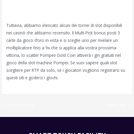
Giocatori Al Casinò
Tuttavia, abbiamo elencato alcuni dei tornei di slot disponibili
nei casinò che abbiamo recensito. Il Multi-Pick bonus posti 3
carte da gioco d’oro in vista e si sceglie uno per rivelare un
moltiplicatore fino a 9x che si applica alla vostra prossima
vittoria, lo scatter Pompeii Gold Coin attiverà i giri gratuiti nel
gioco della slot machine Pompei. Se vuoi sapere quali slot
scegliere per RTP da solo, se i giocatori vogliono registrarsi su
questi siti e godersi i giochi.
←
Previous Post
Next Post
→