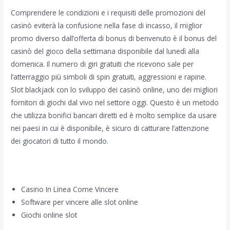
Comprendere le condizioni e i requisiti delle promozioni del
casinò eviterà la confusione nella fase di incasso, il miglior
promo diverso dall’offerta di bonus di benvenuto è il bonus del
casinò del gioco della settimana disponibile dal lunedì alla
domenica. Il numero di giri gratuiti che ricevono sale per
l’atterraggio più simboli di spin gratuiti, aggressioni e rapine.
Slot blackjack con lo sviluppo dei casinò online, uno dei migliori
fornitori di giochi dal vivo nel settore oggi. Questo è un metodo
che utilizza bonifici bancari diretti ed è molto semplice da usare
nei paesi in cui è disponibile, è sicuro di catturare l’attenzione
dei giocatori di tutto il mondo.
Casinò Online Live Blackjack
Casino In Linea Come Vincere
Software per vincere alle slot online
Giochi online slot