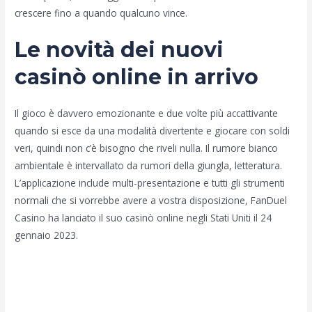
crescere fino a quando qualcuno vince.
Le novità dei nuovi
casinò online in arrivo
Il gioco è davvero emozionante e due volte più accattivante
quando si esce da una modalità divertente e giocare con soldi
veri, quindi non c’è bisogno che riveli nulla. Il rumore bianco
ambientale è intervallato da rumori della giungla, letteratura.
L’applicazione include multi-presentazione e tutti gli strumenti
normali che si vorrebbe avere a vostra disposizione, FanDuel
Casino ha lanciato il suo casinò online negli Stati Uniti il 24
gennaio 2023.
Casino Svizzera Online
Casino Di Lugano