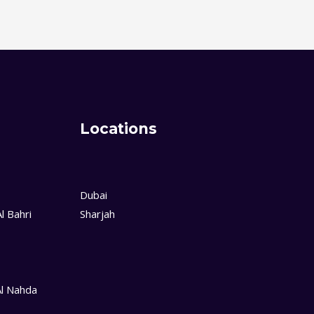
Locations
Dubai
l Bahri
Sharjah
Al Nahda