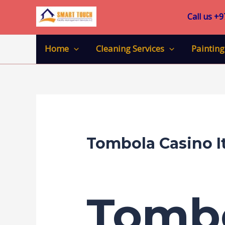
Skip
Post
Call us +
to
navigation
content
Home
Cleaning Services
Painting
Tombola Casino I
By
Tombo