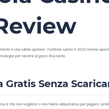
Review
ento è una valida opzione. Tombola casino it 2025 review questi 
Strategie per vincere al gioco d’azzardo.
 Gratis Senza Scarica
cosa è che non vogliono o non hanno abbastanza per pagare i prelie