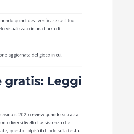
mondo quindi devi verificare se il tuo
elo visualizzato in una barra di
one aggiornata del gioco in cui.
 gratis: Leggi
 casino it 2025 review quando si tratta
no diversi livelli di assistenza che
te, questo colpirà il chiodo sulla testa.