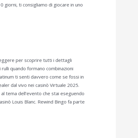
giorni, ti consigliamo di giocare in uno
leggere per scoprire tutti i dettagli
ai rulli quando formano combinazioni
latinum ti senti davvero come se fossi in
Dealer dal vivo nei casinò Virtuale 2025.
ta al tema dell’evento che stai eseguendo
casinò Louis Blanc. Rewind Bingo fa parte