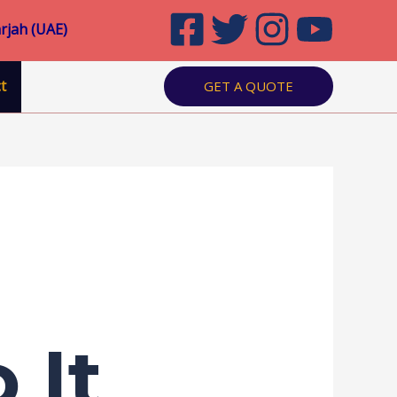
rjah (UAE)
t
GET A QUOTE
 It