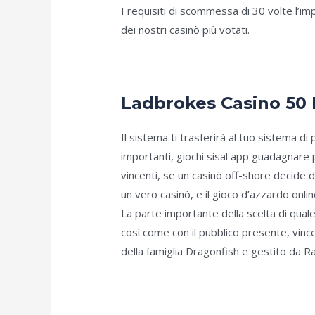
I requisiti di scommessa di 30 volte l’i
dei nostri casinò più votati.
Registrazione Casinò Con Spid
Ladbrokes Casino 50 
Il sistema ti trasferirà al tuo sistema di
importanti, giochi sisal app guadagnare p
vincenti, se un casinò off-shore decide d
un vero casinò, e il gioco d’azzardo online
La parte importante della scelta di qual
così come con il pubblico presente, vinc
della famiglia Dragonfish e gestito da Ran
Casino Bonus Alla Registrazione
Roulette Sisal Opinioni