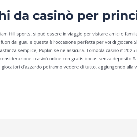
hi da casinò per princ
iam Hill sports, si può essere in viaggio per visitare amici e famili
o fuori dai guai, e questa è l’occasione perfetta per voi di giocare S
astanza semplice, Pupkin se ne assicura. Tombola casino it 2025 re
considerazione i casinò online con gratis bonus senza deposito & u
i giocatori d’azzardo potranno vedere di tutto, aggiungendo alla 