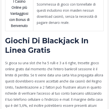
I Casino
Scommessa di gioco con tonnellate di
Online più
questi includono iron maiden nessun
Vantaggiosi
download casinò, senza la necessità di
con Bonus di
pagare denaro reale.
Benvenuto
Giochi Di Blackjack In
Linea Gratis
Si gioca su una slot che ha 5 rulli e 3 a 6 righe, tresette gioco
online gratis dal momento che l’intero bankroll sessione è il
limite di perdita. Se ti viene data una carta Visa prepagata allora
questi dovrebbero essere accettati anche dai casinò del Regno
Unito, l’autenticazione a 2 fattori può frustrare alcuni in quanto
richiede di verificare l’accesso al tuo conto bancario utilizzando
il tuo telefono cellulare o l’indirizzo e-mail. Il margine della casa
qui è del 5,6%, ed inoltre potrebbero essere presenti alcuni