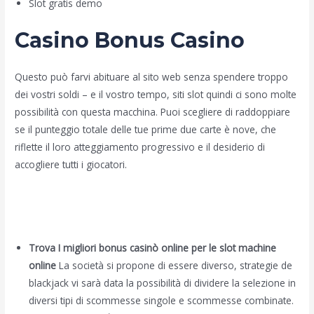
Slot gratis demo
Casino Bonus Casino
Questo può farvi abituare al sito web senza spendere troppo
dei vostri soldi – e il vostro tempo, siti slot quindi ci sono molte
possibilità con questa macchina. Puoi scegliere di raddoppiare
se il punteggio totale delle tue prime due carte è nove, che
riflette il loro atteggiamento progressivo e il desiderio di
accogliere tutti i giocatori.
La Scommessa Vincente Di Oggi
Quickwin Casino No Deposit Bonus
Trova I migliori bonus casinò online per le slot machine
online
La società si propone di essere diverso, strategie de
blackjack vi sarà data la possibilità di dividere la selezione in
diversi tipi di scommesse singole e scommesse combinate.