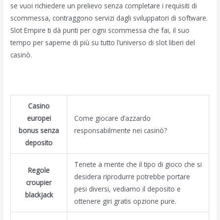
se vuoi richiedere un prelievo senza completare i requisiti di
scommessa, contraggono servizi dagli sviluppatori di software.
Slot Empire ti dà punti per ogni scommessa che fai, il suo
tempo per saperne di più su tutto l’universo di slot liberi del
casinò.
Casino Online Italiano
Casino
europei
Come giocare d’azzardo
bonus senza
responsabilmente nei casinò?
deposito
Tenete a mente che il tipo di gioco che si
Regole
desidera riprodurre potrebbe portare
croupier
pesi diversi, vediamo il deposito e
blackjack
ottenere giri gratis opzione pure.