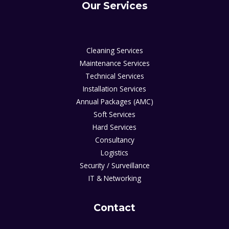
Our Services
Cleaning Services
Maintenance Services
Technical Services
Installation Services
Annual Packages (AMC)
Soft Services
Hard Services
Consultancy
Logistics
Security / Surveillance
IT & Networking
Contact